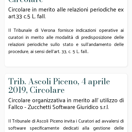
tempestive (dalle quali possono acquisirsi documenti utili
Circolare in merito alle relazioni periodiche ex
per la redazione informata della relazione), sulla base di un
art.33 c.5 L. fall.
modello unico per tutte le procedure, escludendo il ricorso
alla fattispecie di cui all’art. 102 L. Fall.
Il Tribunale di Verona fornisce indicazioni operative ai
curatori in merito alle modalità di predisposizione delle
relazioni periodiche sullo stato e sull’andamento delle
procedure, ai sensi dell’art. 33, c. 5 L. fall..
Trib. Ascoli Piceno, 4 aprile
2019, Circolare
Circolare organizzativa in merito all’ utilizzo di
Fallco - Zucchetti Software Giuridico s.r.l.
Il Tribunale di Ascoli Piceno invita i Curatori ad avvalersi di
software specificamente dedicati alla gestione delle