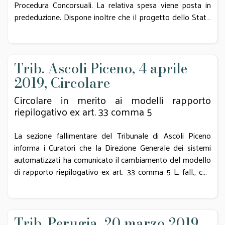
Procedura Concorsuali. La relativa spesa viene posta in
prededuzione. Dispone inoltre che il progetto dello Stato
Passivo e le eventuali osservazioni presentate dai creditori
siano inserite nel sistema con anticipo rispetto alla data
d’udienza, avvisando i curatori di verificare l’eventuale
presenza di “note” inviate dal Giudice Delegato.
Trib. Ascoli Piceno, 4 aprile
2019, Circolare
Circolare in merito ai modelli rapporto
riepilogativo ex art. 33 comma 5
La sezione fallimentare del Tribunale di Ascoli Piceno
informa i Curatori che la Direzione Generale dei sistemi
automatizzati ha comunicato il cambiamento del modello
di rapporto riepilogativo ex art. 33 comma 5 L. fall., che
andrà ad alimentare il sistema SIECIC e la Consolle DG. Il
nuovo modello prevede due versioni, la versione sintetica
e la versione completa. I professionisti sono chiamati ad
utilizzare la versione sintetica per implementare il Siecic e
Trib. Perugia, 20 marzo 2019,