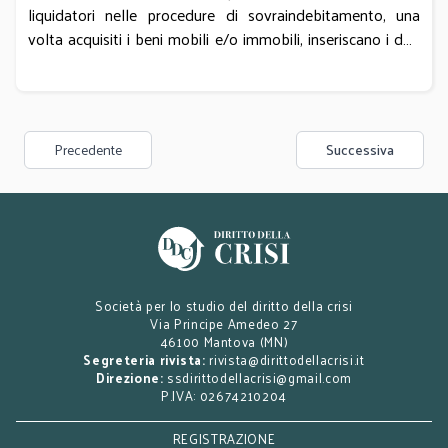
liquidatori nelle procedure di sovraindebitamento, una
volta acquisiti i beni mobili e/o immobili, inseriscano i dati
nell’applicativo Siecic secondo specifiche modalità
indicate, e analogamente i commissari giudiziali circa
l’inserimento delle posizioni creditorie
Precedente
Successiva
Società per lo studio del diritto della crisi
Via Principe Amedeo 27
46100 Mantova (MN)
Segreteria rivista:
rivista@dirittodellacrisi.it
Direzione:
ssdirittodellacrisi@gmail.com
P.IVA: 02674210204
REGISTRAZIONE