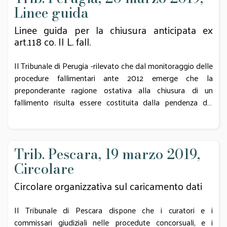
la precedente relazione periodica per mantenere chiarezza
Linee guida
espositiva.
Linee guida per la chiusura anticipata ex
art.118 co. II L. fall.
Il Tribunale di Perugia -rilevato che dal monitoraggio delle
procedure fallimentari ante 2012 emerge che la
preponderante ragione ostativa alla chiusura di un
fallimento risulta essere costituita dalla pendenza dei
giudizi ordinari di cognizione avviati o proseguiti dal
Curatore- traccia linee guida per la chiusura anticipata dei
fallimenti ex art. 118 co. II L. fall., nell’intento di facilitare ai
Professionisti la scelta circa la strada da percorrere.
Trib. Pescara, 19 marzo 2019,
Circolare
Circolare organizzativa sul caricamento dati
Il Tribunale di Pescara dispone che i curatori e i
commissari giudiziali nelle procedute concorsuali, e i