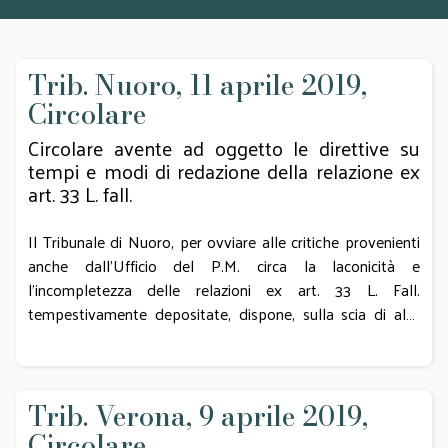
Trib. Nuoro, 11 aprile 2019,
Circolare
Circolare avente ad oggetto le direttive su
tempi e modi di redazione della relazione ex
art. 33 L. fall.
Il Tribunale di Nuoro, per ovviare alle critiche provenienti
anche dall’Ufficio del P.M. circa la laconicità e
l’incompletezza delle relazioni ex art. 33 L. Fall.
tempestivamente depositate, dispone, sulla scia di altri
Tribunali (Piacenza, Bergamo, Catania, Monza, Ferrara) che
i Curatori depositino nel termine di legge una pre-
relazione, rimandando il deposito della relazione ex art. 33
completa ai quaranta giorni successivi alla dichiarazione di
Trib. Verona, 9 aprile 2019,
esecutività dello stato passivo delle insinuazioni
Circolare