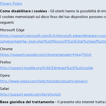
Privacy Policy
Come disabilitare i cookies
- Gli utenti hanno la possibilità di 
I cookies memorizzati sul disco fisso del tuo dispositivo possono com
seguenti:
Microsoft Edge
https://support.microsoft.com/it-it/microsoft-edge/eliminare-i-
2a946a29ae09#:~:text=Apri%20Microsoft%20Edge%20and%20se
Chrome
https://support.google.com/chrome/answer/95647?hl=it
Firefox
http://support.mozilla.org/it/kb/Eliminare%20i%20cookie
Opera
http://www.opera.com/help/tutorials/security/privacy/
Safari
http://support.apple.com/kb/ph11920
Base giuridica del trattamento -
Il presente sito internet tratta