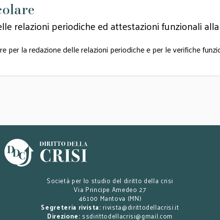
colare
lle relazioni periodiche ed attestazioni funzionali al
 per la redazione delle relazioni periodiche e per le verifiche funzi
Società per lo studio del diritto della crisi
Via Principe Amedeo 27
46100 Mantova (MN)
Segreteria rivista:
rivista@dirittodellacrisi.it
Direzione:
ssdirittodellacrisi@gmail.com