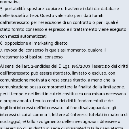
normativa;
5. portabilità: spostare, copiare o trasferire i dati dai database
delle Società a terzi. Questo vale solo per i dati forniti
dall’interessato per l’esecuzione di un contratto o per i quali è
stato fornito consenso e espresso e il trattamento viene eseguito
con mezzi automatizzati;
6. opposizione al marketing diretto;
7. revoca del consenso in qualsiasi momento, qualora il
trattamento si basi sul consenso.
Ai sensi dell’art. 2-undicies del D.Lgs. 196/2003 l’esercizio dei diritti
dell’interessato può essere ritardato, limitato o escluso, con
comunicazione motivata e resa senza ritardo, a meno che la
comunicazione possa compromettere la finalità della limitazione,
per il tempo e nei limiti in cui ciò costituisca una misura necessaria
e proporzionata, tenuto conto dei diritti fondamentali e dei
legittimi interessi dell’interessato, al fine di salvaguardare gli
interessi di cui al comma 1, lettere a) (interessi tutelati in materia di
riciclaggio), e) (allo svolgimento delle investigazioni difensive o
all’esercizio di un diritto in sede giudiziaria)ed f) (alla riservatezza