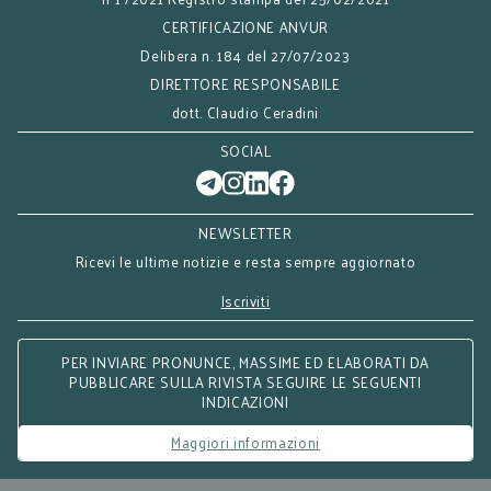
riviste. È stato componente dell’Osservatorio per
CERTIFICAZIONE ANVUR
l’efficienza delle procedure esecutive e per
Delibera n. 184 del 27/07/2023
l’attuazione delle buone prassi istituito presso il
DIRETTORE RESPONSABILE
CSM, nel triennio 2017-2020. È membro di comitati
dott. Claudio Ceradini
scientifici e redazioni di riviste di settore a diffusione
nazionale. Docente presso la Scuola Superiore della
SOCIAL
Magistratura, è relatore con cadenza inframensile in
convegni ed eventi formativi di rilievo nazionale.
Quale autore o curatore ha all’attivo un centinaio di
NEWSLETTER
pubblicazioni, fra opere monografiche e saggi
Ricevi le ultime notizie e resta sempre aggiornato
minori, nelle materie del diritto civile e commerciale.
Iscriviti
PER INVIARE PRONUNCE, MASSIME ED ELABORATI DA
PUBBLICARE SULLA RIVISTA SEGUIRE LE SEGUENTI
INDICAZIONI
Maggiori informazioni