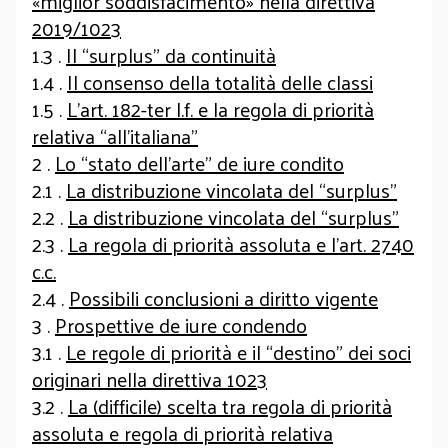
«miglior soddisfacimento» nella direttiva
2019/1023
1.3 .
Il “surplus” da continuità
1.4 .
Il consenso della totalità delle classi
1.5 .
L’art. 182-ter l.f. e la regola di priorità
relativa “all’italiana”
2 .
Lo “stato dell’arte” de iure condito
2.1 .
La distribuzione vincolata del “surplus”
2.2 .
La distribuzione vincolata del “surplus”
2.3 .
La regola di priorità assoluta e l’art. 2740
c.c.
2.4 .
Possibili conclusioni a diritto vigente
3 .
Prospettive de iure condendo
3.1 .
Le regole di priorità e il “destino” dei soci
originari nella direttiva 1023
3.2 .
La (difficile) scelta tra regola di priorità
assoluta e regola di priorità relativa