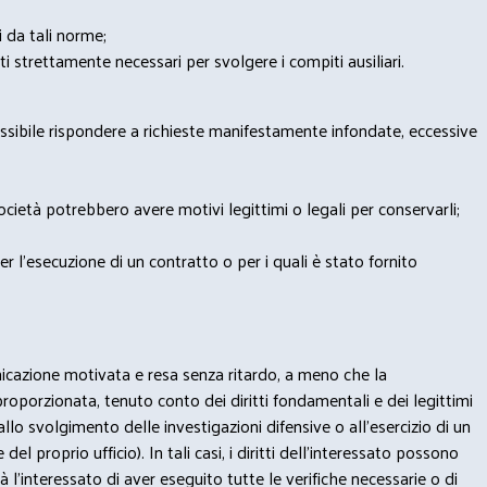
i da tali norme;
iti strettamente necessari per svolgere i compiti ausiliari.
possibile rispondere a richieste manifestamente infondate, eccessive
 Società potrebbero avere motivi legittimi o legali per conservarli;
per l’esecuzione di un contratto o per i quali è stato fornito
municazione motivata e resa senza ritardo, a meno che la
proporzionata, tenuto conto dei diritti fondamentali e dei legittimi
) (allo svolgimento delle investigazioni difensive o all’esercizio di un
el proprio ufficio). In tali casi, i diritti dell’interessato possono
à l’interessato di aver eseguito tutte le verifiche necessarie o di