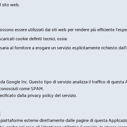
l sito web;
ossono essere utilizzati dai siti web per rendere più efficiente l'espe
ricati cookie definiti tecnici, ossia:
saria al fornitore a erogare un servizio esplicitamente richiesto dall
 Google Inc. Questo tipo di servizio analizza il traffico di questa
i riconosciuti come SPAM.
cificato dalla privacy policy del servizio.
E
u piattaforme esterne direttamente dalle pagine di questa Applicazion
e, anche nel caso gli Utenti non utilizzino il servizio, lo stesso raccol