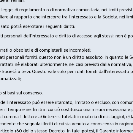
 legge, di regolamento o di normativa comunitaria, nei limiti previst
iare al rapporto che intercorre tra l’interessato e la Società, nei lim
sato potrà esercitare i seguenti diritti:
 personali dell’interessato e diritto di accesso agli stessi; non è 
rrati o obsoleti e di completarli, se incompleti;
 dati personali forniti; questo non è un diritto assoluto, in quanto le
rattati, né elaborati ulteriormente, nei casi previsti dalla normativa;
e Società a terzi. Questo vale solo per i dati forniti dall’interessato 
omatizzati;
 si basi sul consenso.
itti dell’interessato può essere ritardato, limitato o escluso, con co
il tempo e nei limiti in cui ciò costituisca una misura necessaria e 
 al comma 1, lettere a) (interessi tutelati in materia di riciclaggio), e
pendente che segnala illeciti di cui sia venuto a conoscenza in ragione d
articolo 160 dello stesso Decreto. In tale ipotesi, il Garante informer