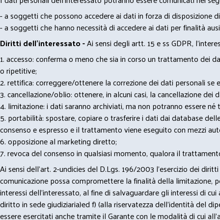
- a soggetti che possono accedere ai dati in forza di disposizione di
- a soggetti che hanno necessità di accedere ai dati per finalità ausil
Diritti dell’interessato -
Ai sensi degli artt. 15 e ss GDPR, l’interes
1. accesso: conferma o meno che sia in corso un trattamento dei dati
o ripetitive;
2. rettifica: correggere/ottenere la correzione dei dati personali se e
3. cancellazione/oblio: ottenere, in alcuni casi, la cancellazione dei
4. limitazione: i dati saranno archiviati, ma non potranno essere né t
5. portabilità: spostare, copiare o trasferire i dati dai database dell
consenso e espresso e il trattamento viene eseguito con mezzi aut
6. opposizione al marketing diretto;
7. revoca del consenso in qualsiasi momento, qualora il trattamento
Ai sensi dell’art. 2-undicies del D.Lgs. 196/2003 l’esercizio dei dir
comunicazione possa compromettere la finalità della limitazione, per 
interessi dell’interessato, al fine di salvaguardare gli interessi di cui
diritto in sede giudiziaria)ed f) (alla riservatezza dell’identità del di
essere esercitati anche tramite il Garante con le modalità di cui all’