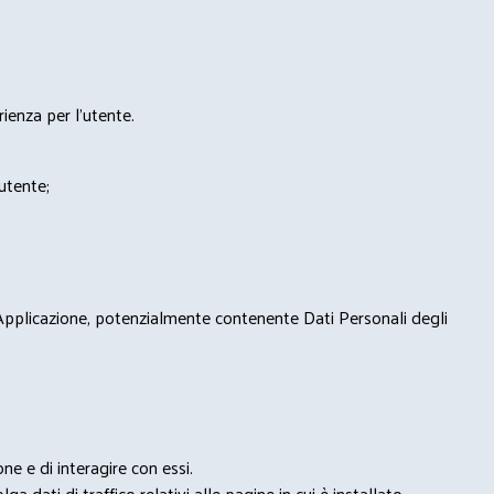
rienza per l'utente.
'utente;
 Applicazione, potenzialmente contenente Dati Personali degli
e e di interagire con essi.
ga dati di traffico relativi alle pagine in cui è installato.