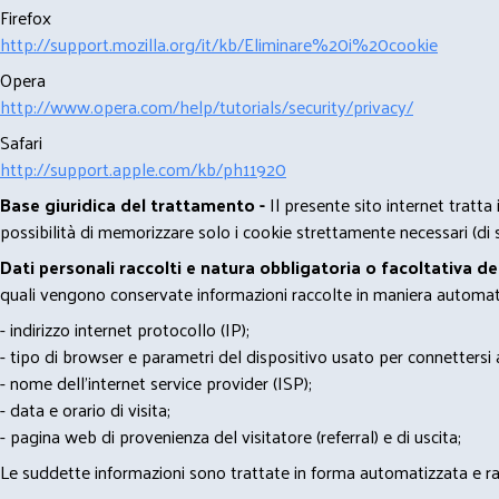
Firefox
http://support.mozilla.org/it/kb/Eliminare%20i%20cookie
Opera
http://www.opera.com/help/tutorials/security/privacy/
Safari
http://support.apple.com/kb/ph11920
Base giuridica del trattamento -
Il presente sito internet tratta
possibilità di memorizzare solo i cookie strettamente necessari (di s
Dati personali raccolti e natura obbligatoria o facoltativa d
quali vengono conservate informazioni raccolte in maniera automatiz
- indirizzo internet protocollo (IP);
- tipo di browser e parametri del dispositivo usato per connettersi a
- nome dell'internet service provider (ISP);
- data e orario di visita;
- pagina web di provenienza del visitatore (referral) e di uscita;
Le suddette informazioni sono trattate in forma automatizzata e racco