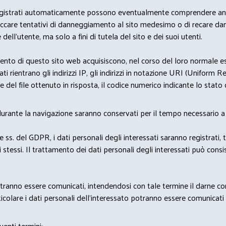
i dati registrati automaticamente possono eventualmente comprendere a
bloccare tentativi di danneggiamento al sito medesimo o di recare da
 dell'utente, ma solo a fini di tutela del sito e dei suoi utenti.
nto di questo sito web acquisiscono, nel corso del loro normale eserc
rientrano gli indirizzi IP, gli indirizzi in notazione URI (Uniform Resou
del file ottenuto in risposta, il codice numerico indicante lo stato de
 durante la navigazione saranno conservati per il tempo necessario a 
2 e ss. del GDPR, i dati personali degli interessati saranno registrati, 
 stessi. Il trattamento dei dati personali degli interessati può con
potranno essere comunicati, intendendosi con tale termine il darne c
icolare i dati personali dell’interessato potranno essere comunicati a
uenti termini: