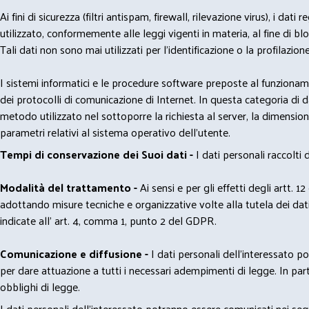
Ai fini di sicurezza (filtri antispam, firewall, rilevazione virus), 
utilizzato, conformemente alle leggi vigenti in materia, al fine di 
Tali dati non sono mai utilizzati per l'identificazione o la profilazione
I sistemi informatici e le procedure software preposte al funzioname
dei protocolli di comunicazione di Internet. In questa categoria di dati 
metodo utilizzato nel sottoporre la richiesta al server, la dimensione 
parametri relativi al sistema operativo dell'utente.
Tempi di conservazione dei Suoi dati -
I dati personali raccolti
Modalità del trattamento -
Ai sensi e per gli effetti degli artt. 1
adottando misure tecniche e organizzative volte alla tutela dei dati
indicate all' art. 4, comma 1, punto 2 del GDPR.
Comunicazione e diffusione -
I dati personali dell’interessato 
per dare attuazione a tutti i necessari adempimenti di legge. In part
obblighi di legge.
I dati personali dell’interessato potranno essere comunicati nei seg