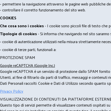
- permettere la navigazione attraverso le pagine web pubbliche de
- controllare il corretto funzionamento del sito web.
COOKIES
Che cosa sono i cookies
- I cookie sono piccoli file di testo che p
Tipologie di cookies
- Si informa che navigando nel sito saranno sca
- cookie di autenticazione utilizzati nella misura strettamente neces
- cookie di terze parti, funzionali a:
PROTEZIONE SPAM
Google reCAPTCHA (Google Inc.)
Google reCAPTCHA è un servizio di protezione dallo SPAM fornito da
Utenti, al fine di filtrarlo da parti di traffico, messaggi e contenut
Dati Personali raccolti: Cookie e Dati di Utilizzo secondo quanto spe
Privacy Policy
VISUALIZZAZIONE DI CONTENUTI DA PIATTAFORME ESTERN
Questo tipo di servizi permette di visualizzare contenuti ospitati s
Nel caso in cui sia installato un servizio di questo tipo, è possibile ch