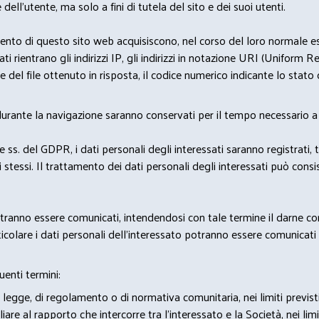
 dell'utente, ma solo a fini di tutela del sito e dei suoi utenti.
nto di questo sito web acquisiscono, nel corso del loro normale eserc
rientrano gli indirizzi IP, gli indirizzi in notazione URI (Uniform Resou
del file ottenuto in risposta, il codice numerico indicante lo stato de
 durante la navigazione saranno conservati per il tempo necessario a 
2 e ss. del GDPR, i dati personali degli interessati saranno registrati, 
 stessi. Il trattamento dei dati personali degli interessati può con
potranno essere comunicati, intendendosi con tale termine il darne c
icolare i dati personali dell’interessato potranno essere comunicati a
uenti termini:
 legge, di regolamento o di normativa comunitaria, nei limiti previst
iare al rapporto che intercorre tra l’interessato e la Società, nei lim