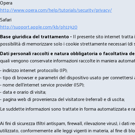
Opera
http://www.opera.com/help/tutorials/security/privacy/
Safari
http://support.apple.com/kb/ph11920
Base giuridica del trattamento -
Il presente sito internet tratta
possibilità di memorizzare solo i cookie strettamente necessari (di s
Dati personali raccolti e natura obbligatoria o facoltativa d
quali vengono conservate informazioni raccolte in maniera automatiz
- indirizzo internet protocollo (IP);
- tipo di browser e parametri del dispositivo usato per connettersi a
- nome dell'internet service provider (ISP);
- data e orario di visita;
- pagina web di provenienza del visitatore (referral) e di uscita;
Le suddette informazioni sono trattate in forma automatizzata e racco
Ai fini di sicurezza (filtri antispam, firewall, rilevazione virus), 
utilizzato, conformemente alle leggi vigenti in materia, al fine di 