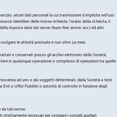
izio, alcuni dati personali la cui trasmissione è implicita nell'uso
rce Identifier) delle risorse richieste, l'orario della richiesta, il
lla risposta data dal server (buon fine, errore, ecc.) ed altri
svolgere le attività precisate e non oltre 24 mesi.
trattati e conservati presso gli archivi elettronici delle Società,
sistere in qualunque operazione o complesso di operazioni tra quelle
onoscenza ad uno o più soggetti determinati, dalla Società a terzi
 Enti o Uffici Pubblici o autorità di controllo in funzione degli
i da tali norme;
iti strettamente necessari per svolgere i compiti ausiliari.