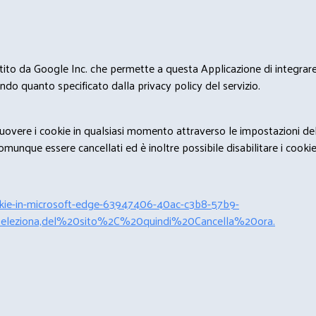
estito da Google Inc. che permette a questa Applicazione di integrare 
condo quanto specificato dalla privacy policy del servizio.
rimuovere i cookie in qualsiasi momento attraverso le impostazioni de
unque essere cancellati ed è inoltre possibile disabilitare i cookies 
cookie-in-microsoft-edge-63947406-40ac-c3b8-57b9-
leziona,del%20sito%2C%20quindi%20Cancella%20ora.