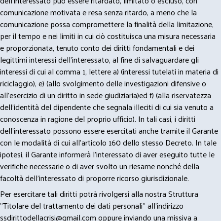
dell’interessato può essere ritardato, limitato o escluso, con
comunicazione motivata e resa senza ritardo, a meno che la
comunicazione possa compromettere la finalità della limitazione,
per il tempo e nei limiti in cui ciò costituisca una misura necessaria
e proporzionata, tenuto conto dei diritti fondamentali e dei
legittimi interessi dell’interessato, al fine di salvaguardare gli
interessi di cui al comma 1, lettere a) (interessi tutelati in materia di
riciclaggio), e) (allo svolgimento delle investigazioni difensive o
all’esercizio di un diritto in sede giudiziaria)ed f) (alla riservatezza
dell’identità del dipendente che segnala illeciti di cui sia venuto a
conoscenza in ragione del proprio ufficio). In tali casi, i diritti
dell’interessato possono essere esercitati anche tramite il Garante
con le modalità di cui all’articolo 160 dello stesso Decreto. In tale
ipotesi, il Garante informerà l’interessato di aver eseguito tutte le
verifiche necessarie o di aver svolto un riesame nonché della
facoltà dell’interessato di proporre ricorso giurisdizionale.
Per esercitare tali diritti potrà rivolgersi alla nostra Struttura
"Titolare del trattamento dei dati personali" all'indirizzo
ssdirittodellacrisi@gmail.com
oppure inviando una missiva a