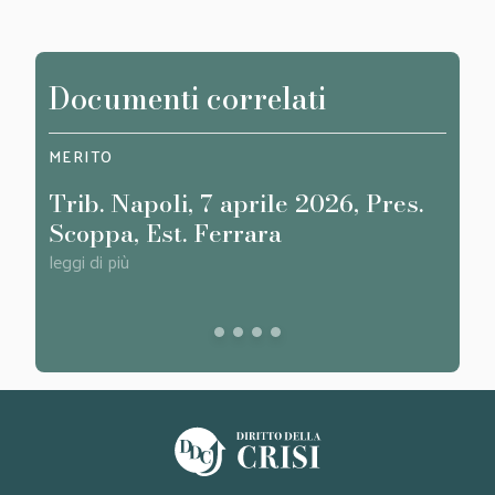
Documenti correlati
MERITO
MERI
Trib. Napoli, 7 aprile 2026, Pres.
Trib
Scoppa, Est. Ferrara
Brus
leggi di più
leggi d