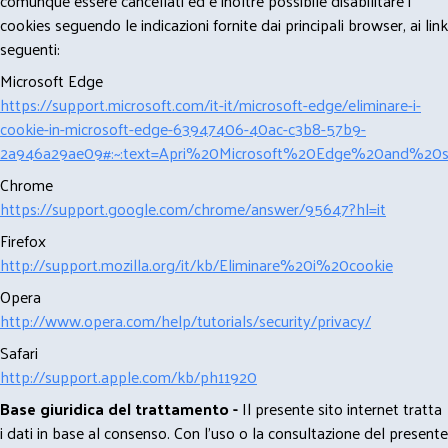
comunque essere cancellati ed è inoltre possibile disabilitare i
cookies seguendo le indicazioni fornite dai principali browser, ai link
seguenti:
Microsoft Edge
https://support.microsoft.com/it-it/microsoft-edge/eliminare-i-
cookie-in-microsoft-edge-63947406-40ac-c3b8-57b9-
2a946a29ae09#:~:text=Apri%20Microsoft%20Edge%20and%20se
Chrome
https://support.google.com/chrome/answer/95647?hl=it
Firefox
http://support.mozilla.org/it/kb/Eliminare%20i%20cookie
Opera
http://www.opera.com/help/tutorials/security/privacy/
Safari
http://support.apple.com/kb/ph11920
Base giuridica del trattamento -
Il presente sito internet tratta
i dati in base al consenso. Con l'uso o la consultazione del presente