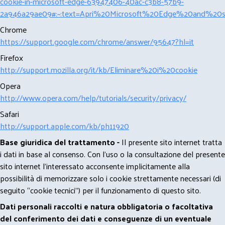
cookie-in-microsoft-edge-63947406-40ac-c3b8-57b9-
2a946a29ae09#:~:text=Apri%20Microsoft%20Edge%20and%20se
Chrome
https://support.google.com/chrome/answer/95647?hl=it
Firefox
http://support.mozilla.org/it/kb/Eliminare%20i%20cookie
Opera
http://www.opera.com/help/tutorials/security/privacy/
Safari
http://support.apple.com/kb/ph11920
Base giuridica del trattamento -
Il presente sito internet tratta
i dati in base al consenso. Con l'uso o la consultazione del presente
sito internet l’interessato acconsente implicitamente alla
possibilità di memorizzare solo i cookie strettamente necessari (di
seguito “cookie tecnici”) per il funzionamento di questo sito.
Dati personali raccolti e natura obbligatoria o facoltativa
del conferimento dei dati e conseguenze di un eventuale