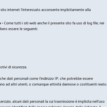
 sito internet l’interessato acconsente implicitamente alla
 -
Come tutti i siti web anche il presente sito fa uso di log file, nei
bero essere le seguenti:
tivi di sicurezza.
nche dati personali come l'indirizzo IP, che potrebbe essere
nno ad altri utenti, o comunque attività dannose o costituenti reato.
izio, alcuni dati personali la cui trasmissione è implicita nell'uso
rce Identifier) delle risorse richieste, l'orario della richiesta, il