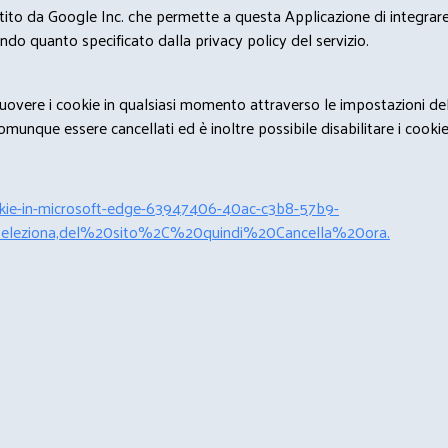
estito da Google Inc. che permette a questa Applicazione di integrare 
condo quanto specificato dalla privacy policy del servizio.
rimuovere i cookie in qualsiasi momento attraverso le impostazioni de
unque essere cancellati ed è inoltre possibile disabilitare i cookies 
cookie-in-microsoft-edge-63947406-40ac-c3b8-57b9-
leziona,del%20sito%2C%20quindi%20Cancella%20ora.