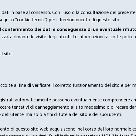
 i dati in base al consenso. Con l'uso o la consultazione del presente
eguito “cookie tecnici”) per il funzionamento di questo sito.
el conferimento dei dati e conseguenze di un eventuale rifiuto
zata durante le visite degli utenti. Le informazioni raccolte potreb
l sito;
lte al fine di verificare il corretto funzionamento del sito e per mo
i dati registrati automaticamente possono eventualmente comprendere a
bloccare tentativi di danneggiamento al sito medesimo o di recare da
 dell'utente, ma solo a fini di tutela del sito e dei suoi utenti.
nto di questo sito web acquisiscono, nel corso del loro normale eserc
rientrano gli indirizzi IP, gli indirizzi in notazione URI (Uniform Resou