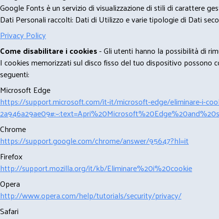
Google Fonts è un servizio di visualizzazione di stili di carattere g
Dati Personali raccolti: Dati di Utilizzo e varie tipologie di Dati se
Privacy Policy
Come disabilitare i cookies
- Gli utenti hanno la possibilità di 
I cookies memorizzati sul disco fisso del tuo dispositivo possono com
seguenti:
Microsoft Edge
https://support.microsoft.com/it-it/microsoft-edge/eliminare-i-
2a946a29ae09#:~:text=Apri%20Microsoft%20Edge%20and%20se
Chrome
https://support.google.com/chrome/answer/95647?hl=it
Firefox
http://support.mozilla.org/it/kb/Eliminare%20i%20cookie
Opera
http://www.opera.com/help/tutorials/security/privacy/
Safari