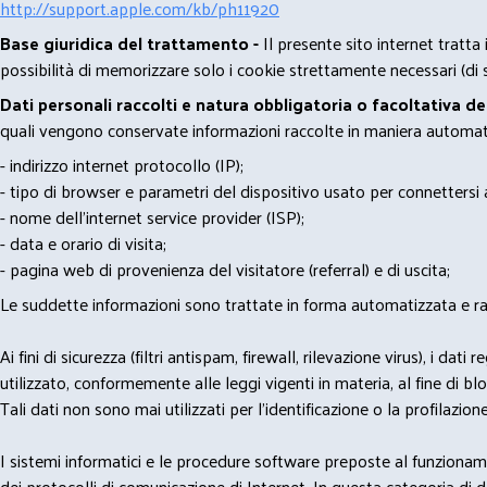
http://support.apple.com/kb/ph11920
Base giuridica del trattamento -
Il presente sito internet tratta
possibilità di memorizzare solo i cookie strettamente necessari (di s
Dati personali raccolti e natura obbligatoria o facoltativa d
quali vengono conservate informazioni raccolte in maniera automatiz
- indirizzo internet protocollo (IP);
- tipo di browser e parametri del dispositivo usato per connettersi a
- nome dell'internet service provider (ISP);
- data e orario di visita;
- pagina web di provenienza del visitatore (referral) e di uscita;
Le suddette informazioni sono trattate in forma automatizzata e racco
Ai fini di sicurezza (filtri antispam, firewall, rilevazione virus), 
utilizzato, conformemente alle leggi vigenti in materia, al fine di 
Tali dati non sono mai utilizzati per l'identificazione o la profilazione
I sistemi informatici e le procedure software preposte al funzioname
dei protocolli di comunicazione di Internet. In questa categoria di dati 