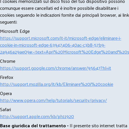
I cookies memorizzati sul disco fisso del tuo dispositivo possono
comunque essere cancellati ed è inoltre possibile disabilitare i
cookies seguendo le indicazioni fornite dai principali browser, ai link
seguenti:
Microsoft Edge
https://support.microsoft.com/it-it/microsoft-edge/eliminare-i-
cookie-in-microsoft-edge-63947406-40ac-c3b8-57b9-
2a946a29ae09#:~:text=Apri%20Microsoft%20Edge%20and%20se
Chrome
https://support.google.com/chrome/answer/95647?hl=it
Firefox
http://support.mozilla.org/it/kb/Eliminare%20i%20cookie
Opera
http://www.opera.com/help/tutorials/security/privacy/
Safari
http://support.apple.com/kb/ph11920
Base giuridica del trattamento -
Il presente sito internet tratta