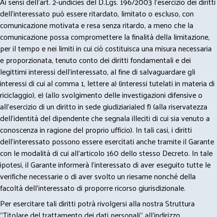
Ai sensi dell’art. 2-undicies del D.Lgs. 196/2003 l’esercizio dei diritti
dell’interessato può essere ritardato, limitato o escluso, con
comunicazione motivata e resa senza ritardo, a meno che la
comunicazione possa compromettere la finalità della limitazione,
per il tempo e nei limiti in cui ciò costituisca una misura necessaria
e proporzionata, tenuto conto dei diritti fondamentali e dei
legittimi interessi dell’interessato, al fine di salvaguardare gli
interessi di cui al comma 1, lettere a) (interessi tutelati in materia di
riciclaggio), e) (allo svolgimento delle investigazioni difensive o
all’esercizio di un diritto in sede giudiziaria)ed f) (alla riservatezza
dell’identità del dipendente che segnala illeciti di cui sia venuto a
conoscenza in ragione del proprio ufficio). In tali casi, i diritti
dell’interessato possono essere esercitati anche tramite il Garante
con le modalità di cui all’articolo 160 dello stesso Decreto. In tale
ipotesi, il Garante informerà l’interessato di aver eseguito tutte le
verifiche necessarie o di aver svolto un riesame nonché della
facoltà dell’interessato di proporre ricorso giurisdizionale.
Per esercitare tali diritti potrà rivolgersi alla nostra Struttura
"Titolare del trattamento dei dati personali" all'indirizzo