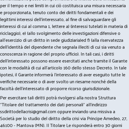
per il tempo e nei limiti in cui ciò costituisca una misura necessaria
e proporzionata, tenuto conto dei diritti fondamentali e dei
legittimi interessi dell’interessato, al fine di salvaguardare gli
interessi di cui al comma 1, lettere a) (interessi tutelati in materia di
riciclaggio), e) (allo svolgimento delle investigazioni difensive o
all’esercizio di un diritto in sede giudiziaria)ed f) (alla riservatezza
dell’identità del dipendente che segnala illeciti di cui sia venuto a
conoscenza in ragione del proprio ufficio). In tali casi, i diritti
dell’interessato possono essere esercitati anche tramite il Garante
con le modalità di cui all’articolo 160 dello stesso Decreto. In tale
ipotesi, il Garante informerà l’interessato di aver eseguito tutte le
verifiche necessarie o di aver svolto un riesame nonché della
facoltà dell’interessato di proporre ricorso giurisdizionale.
Per esercitare tali diritti potrà rivolgersi alla nostra Struttura
"Titolare del trattamento dei dati personali" all'indirizzo
ssdirittodellacrisi@gmail.com
oppure inviando una missiva a
Società per lo studio del diritto della crisi via Principe Amedeo, 27,
46100 - Mantova (MN). Il Titolare Le risponderà entro 30 giorni