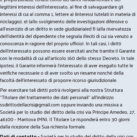
legittimi interessi dell’interessato, al fine di salvaguardare gli
interessi di cui al comma 1, lettere a) (interessi tutelati in materia di
riciclaggio), e) (allo svolgimento delle investigazioni difensive o
all’esercizio di un diritto in sede giudiziaria)ed f) (alla riservatezza
dell’identità del dipendente che segnala illeciti di cui sia venuto a
conoscenza in ragione del proprio ufficio). In tali casi, i diritti
dell’interessato possono essere esercitati anche tramite il Garante
con le modalità di cui all’articolo 160 dello stesso Decreto. In tale
ipotesi, il Garante informerà l’interessato di aver eseguito tutte le
verifiche necessarie o di aver svolto un riesame nonché della
facoltà dell’interessato di proporre ricorso giurisdizionale.
Per esercitare tali diritti potrà rivolgersi alla nostra Struttura
"Titolare del trattamento dei dati personali" all'indirizzo
ssdirittodellacrisi@gmail.com
oppure inviando una missiva a
Società per lo studio del diritto della crisi via Principe Amedeo, 27,
46100 - Mantova (MN). Il Titolare Le risponderà entro 30 giorni
dalla ricezione della Sua richiesta formale.
Dati di contatto -
Società per lo studio del diritto della crisi con