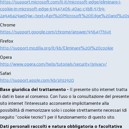
https://support.microsoft.com/it-it/microsoft-edge/eliminare-i-
cookie-in-microsoft-edge-63947406-40ac-c3b8-57b9-
2a946a29ae09#:~:text=Apri%20Microsoft%20Edge%20and%20se
Chrome
https://support.google.com/chrome/answer/95647?hl=it
Firefox
http://support.mozilla.org/it/kb/Eliminare%20i%20cookie
Opera
http://www.opera.com/help/tutorials/security/privacy/
Safari
http://support.apple.com/kb/ph11920
Base giuridica del trattamento -
Il presente sito internet tratta
i dati in base al consenso. Con l'uso o la consultazione del presente
sito internet l’interessato acconsente implicitamente alla
possibilità di memorizzare solo i cookie strettamente necessari (di
seguito “cookie tecnici”) per il funzionamento di questo sito.
Dati personali raccolti e natura obbligatoria o facoltativa