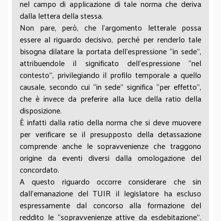
nel campo di applicazione di tale norma che deriva
La tassazione delle plusvalenze e sopravvenienze
dalla lettera della stessa.
nelle imposte sui redditi. II edizione, Padova,
Non pare, però, che l’argomento letterale possa
Cedam, 1986, 233 ss.).
essere al riguardo decisivo, perché per renderlo tale
Tema, questo, che come noto offre poche certezze
bisogna dilatare la portata dell’espressione “in sede”,
bensì numerose difficoltà esegetiche, anche alla
attribuendole il significato dell’espressione “nel
luce di un tessuto normativo frastagliato,
contesto”, privilegiando il profilo temporale a quello
caratterizzato da taluni vuoti.
causale, secondo cui “in sede” significa “per effetto”,
In ogni caso, cercando di ricostruire a
che è invece da preferire alla luce della ratio della
trecentosessanta gradi la fattispecie, giova
disposizione.
evidenziare che, da un punto di vista contabile,
È infatti dalla ratio della norma che si deve muovere
l’OIC 19, denominato “Debiti”, che ha sostituito
per verificare se il presupposto della detassazione
(rispetto al trattamento della tematica de qua) il
comprende anche le sopravvenienze che traggono
precedente OIC 6 denominato “Ristrutturazione
origine da eventi diversi dalla omologazione del
del debito e informativa di bilancio”, statuisce il
concordato.
trattamento contabile da riservare alle
A questo riguardo occorre considerare che sin
sopravvenienze da stralcio.
dall’emanazione del TUIR il legislatore ha escluso
In specie, la disciplina in esame viene affrontata nei
espressamente dal concorso alla formazione del
paragrafi da 73 a 73C. Infatti, il paragrafo 73
reddito le “sopravvenienze attive da esdebitazione”.
prevede l’obbligo per le imprese di eliminare