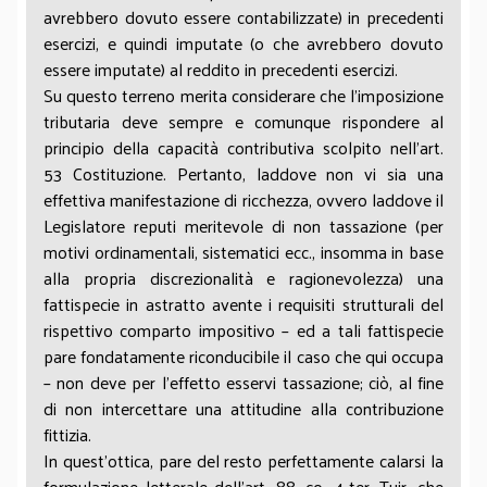
avrebbero dovuto essere contabilizzate) in precedenti
esercizi, e quindi imputate (o che avrebbero dovuto
essere imputate) al reddito in precedenti esercizi.
Su questo terreno merita considerare che l’imposizione
tributaria deve sempre e comunque rispondere al
principio della capacità contributiva scolpito nell’art.
53 Costituzione. Pertanto, laddove non vi sia una
effettiva manifestazione di ricchezza, ovvero laddove il
Legislatore reputi meritevole di non tassazione (per
motivi ordinamentali, sistematici ecc., insomma in base
alla propria discrezionalità e ragionevolezza) una
fattispecie in astratto avente i requisiti strutturali del
rispettivo comparto impositivo – ed a tali fattispecie
pare fondatamente riconducibile il caso che qui occupa
– non deve per l’effetto esservi tassazione; ciò, al fine
di non intercettare una attitudine alla contribuzione
fittizia.
In quest’ottica, pare del resto perfettamente calarsi la
formulazione letterale dell’art. 88, co. 4-ter, Tuir, che