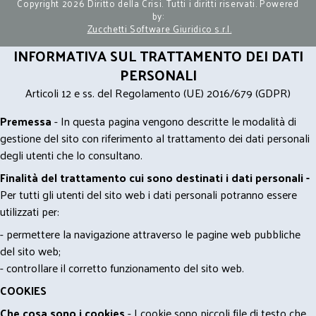
Copyright 2026 Diritto della Crisi. Tutti i diritti riservati. Powered
imposta normativamente).
by:
D’altro canto, seppur ben prima dell’introduzione
Zucchetti Software Giuridico s.r.l.
dell’OIC 19, in un momento in cui il c.d. doppio
INFORMATIVA SUL TRATTAMENTO DEI DATI
binario reggeva il rapporto tra l’utile civilistico e
PERSONALI
l’imponibile fiscale (relazione oggi modificata per
Articoli 12 e ss. del Regolamento (UE) 2016/679 (GDPR)
effetto del principio di derivazione rafforzata),
autorevolissima letteratura aveva affermato che:
Premessa
- In questa pagina vengono descritte le modalità di
“sembra dunque che per constatare quali effetti
gestione del sito con riferimento al trattamento dei dati personali
economici siano con certezza derivati dal
degli utenti che lo consultano.
concordato si debba attendere la conclusione delle
Finalità del trattamento cui sono destinati i dati personali -
operazioni di esecuzione del concordato: in tal
Per tutti gli utenti del sito web i dati personali potranno essere
momento nasce la sopravvenienza. La conclusione
utilizzati per:
precedente vale a fortiori per il concordato con
cessio bonorum, in cui fino a che non si portano a
- permettere la navigazione attraverso le pagine web pubbliche
compimento le operazioni liquidatorie non si è in
del sito web;
grado di stabilire se sopravvenienze vi siano e di
- controllare il corretto funzionamento del sito web.
che ammontare siano” così G. Falsitta, La
COOKIES
tassazione delle plusvalenze, cit., 243.
Che cosa sono i cookies
Insomma, pare di potersi trarre il seguente
- I cookie sono piccoli file di testo che