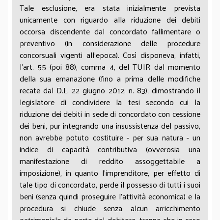
Tale esclusione, era stata inizialmente prevista
totalmente o parzialmente il debito dalla
unicamente con riguardo alla riduzione dei debiti
situazione patrimoniale e, conseguentemente, dal
occorsa discendente dal concordato fallimentare o
bilancio allorquando “l’obbligazione contrattuale
preventivo (in considerazione delle procedure
e/o legale risulta estinta per adempimento o altra
concorsuali vigenti all’epoca). Così disponeva, infatti,
causa, o trasferita”. Il par. 73, inoltre, precisa che gli
l’art. 55 (poi 88), comma 4, del TUIR dal momento
effetti dell’eliminazione contabile del debito si
della sua emanazione (fino a prima delle modifiche
realizzano alla data in cui l’accordo tra le parti
recate dal D.L. 22 giugno 2012, n. 83), dimostrando il
diviene efficace; in caso di concordato preventivo
legislatore di condividere la tesi secondo cui la
ex art. 161 l.f. tale data corrisponde all’omologa da
riduzione dei debiti in sede di concordato con cessione
parte del Tribunale. La differenza tra il valore del
dei beni, pur integrando una insussistenza del passivo,
debito originario e il valore del nuovo debito
non avrebbe potuto costituire - per sua natura - un
comporta l’emersione di un componente positivo
indice di capacità contributiva (ovverosia una
di reddito (da appostare a Conto Economico).
manifestazione di reddito assoggettabile a
Tali note contabili non esauriscono la questione,
imposizione), in quanto l’imprenditore, per effetto di
dovendo giocoforza raccordarsi con quello che è il
tale tipo di concordato, perde il possesso di tutti i suoi
trattamento tributario attribuito alle poste de
beni (senza quindi proseguire l’attività economica) e la
quibus, le quali vanno annoverate tra le
procedura si chiude senza alcun arricchimento
“sopravvenienze attive” in senso proprio; ossia,
patrimoniale da parte del debitore, tranne che in caso