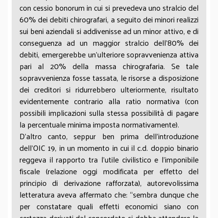
con cessio bonorum in cui si prevedeva uno stralcio del
60% dei debiti chirografari, a seguito dei minori realizzi
sui beni aziendali si addivenisse ad un minor attivo, e di
conseguenza ad un maggior stralcio dell’80% dei
debiti, emergerebbe un’ulteriore sopravvenienza attiva
pari al 20% della massa chirografaria. Se tale
sopravvenienza fosse tassata, le risorse a disposizione
dei creditori si ridurrebbero ulteriormente, risultato
evidentemente contrario alla ratio normativa (con
possibili implicazioni sulla stessa possibilità di pagare
la percentuale minima imposta normativamente).
D’altro canto, seppur ben prima dell’introduzione
dell’OIC 19, in un momento in cui il c.d. doppio binario
reggeva il rapporto tra l’utile civilistico e l’imponibile
fiscale (relazione oggi modificata per effetto del
principio di derivazione rafforzata), autorevolissima
letteratura aveva affermato che: “sembra dunque che
per constatare quali effetti economici siano con
certezza derivati dal concordato si debba attendere la