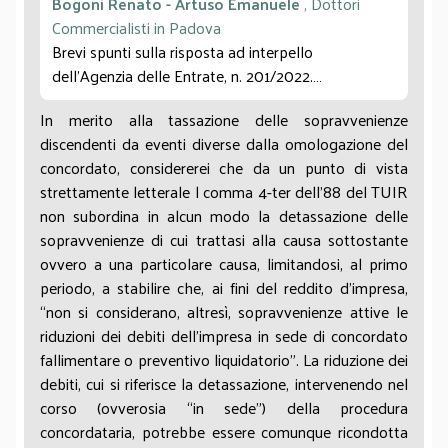
Bogoni Renato - Artuso Emanuele
, Dottori
Commercialisti in Padova
Brevi spunti sulla risposta ad interpello
dell’Agenzia delle Entrate, n. 201/2022.
La risposta ad interpello dell’Agenzia delle Entrate
In merito alla tassazione delle sopravvenienze
n. 201/2022 offre molteplici spunti di riflessione,
discendenti da eventi diverse dalla omologazione del
anche in una prospettiva critica.
concordato, considererei che da un punto di vista
Nel condividere convintamente quanto affermato
strettamente letterale l comma 4-ter dell'88 del TUIR
dai Colleghi che hanno avviato la discussione,
non subordina in alcun modo la detassazione delle
proviamo ad aggiungere qualche ulteriore profilo
sopravvenienze di cui trattasi alla causa sottostante
di possibile indagine in merito alla tassazione delle
ovvero a una particolare causa, limitandosi, al primo
“sopravvenienze da concordato”, movendo
periodo, a stabilire che, ai fini del reddito d’impresa,
anzitutto dalla considerazione che il tema si radica
“non si considerano, altresì, sopravvenienze attive le
su quella che la più autorevole dottrina ha da
riduzioni dei debiti dell’impresa in sede di concordato
tempo definito come l’atavica “questione fiscale”
fallimentare o preventivo liquidatorio”. La riduzione dei
delle procedure concorsuali (per tutti, cfr. G.
debiti, cui si riferisce la detassazione, intervenendo nel
Falsitta, La questione fiscale delle procedure
corso (ovverosia “in sede”) della procedura
concorsuali, in Il fallimento e le altre procedure
concordataria, potrebbe essere comunque ricondotta
concorsuali, 1982, III 2 ss., poi trasfusa in G. Falsitta,