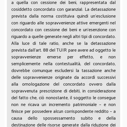
a quella con cessione dei beni, rappresentata dal
non deve per l’effetto esservi tassazione; ciò, al fine
cosiddetto concordato con garanzia). La detassazione
di non intercettare una attitudine alla contribuzione
prevista dalla norma costituiva quindi un’esclusione
fittizia.
con riguardo alle sopravvenienze attive emergenti nel
In quest’ottica, pare del resto perfettamente
concordato con cessione dei beni e un’esenzione con
calarsi la formulazione letterale dell’art. 88, co. 4-
riguardo a quelle generate negli altri tipi di concordato.
ter, Tuir, che come noto dispone quanto segue:
Alla luce di tale ratio, anche se la detassazione
“Non si considerano, altresì, sopravvenienze attive
prevista dall’art. 88 del TUIR pare avere ad oggetto le
le riduzioni dei debiti dell'impresa in sede di
sopravvenienze emerse per effetto, e non
concordato fallimentare o preventivo liquidatorio”.
semplicemente nella contestualità, del concordato,
Senza addentrarci in complessi dibattiti di tecnica
dovrebbe comunque escludersi la tassazione anche
legislativa, pare che la stessa formulazione
delle sopravvenienze originate da accordi successivi
letterale impiegata dal Legislatore militi verso una
alla omologazione del concordato ovvero dalla
sorta di “presunzione assoluta” di intassabilità,
sopravvenuta prescrizione di debiti, in considerazione
proprio mediante l’utilizzo della locuzione “non si
del fatto che, ciò nonostante, il soggetto le consegue
considerano”. E, ancora, ciò si sposa in maniera
non ne ricava un incremento patrimoniale – e non
chiara con l’evidentissimo favor che il Legislatore
finisce per possedere alcun corrispondente reddito – a
ha inteso assicurare nel corso del tempo alle
causa dello spossessamento subito e della
procedure concordatarie, quale strumento per la
destinazione delle risorse generate dalla riduzione dei
risoluzione della crisi d’impresa, in particolar modo