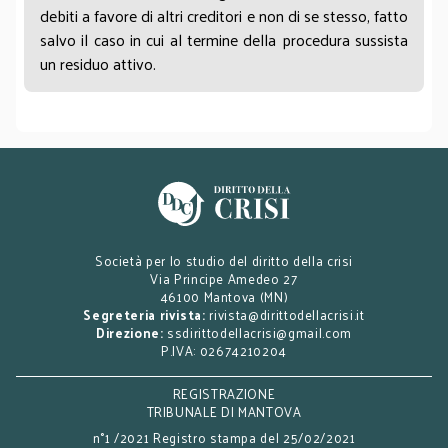
debiti a favore di altri creditori e non di se stesso, fatto
al concordato preventivo che comunque reca in sé
salvo il caso in cui al termine della procedura sussista
la conservazione di una qualche funzionalità in seno
un residuo attivo.
all’azienda (ad evidenza, anche nel caso del
concordato liquidatorio, in quanto i beni ceduti
entrano a far parte del circuito produttivo di altro
operatore economico).
Alla luce di quanto sin qui succintamente esposto,
ad avviso di chi scrive la presa di posizione
dell’Agenzia delle Entrate non risulta convincente:
né sul piano letterale, né su quello sistematico.
D’altro canto, ed avendo a mente quanto
Società per lo studio del diritto della crisi
Via Principe Amedeo 27
concretamente accade nei concordati preventivi
46100 Mantova (MN)
con cessio bonorum la sopravvenienza da stralcio
Segreteria rivista:
rivista@dirittodellacrisi.it
risulta quasi sempre diversa (maggiore o minore),
Direzione:
ssdirittodellacrisi@gmail.com
P.IVA: 02674210204
rispetto a quanto indicato nella proposta
concordataria, e la lettura offerta
REGISTRAZIONE
dall’Amministrazione finanziaria non è mai stata
TRIBUNALE DI MANTOVA
affacciata prima di ora. Anzi, se per paradosso essa
n°1 /2021 Registro stampa del 25/02/2021