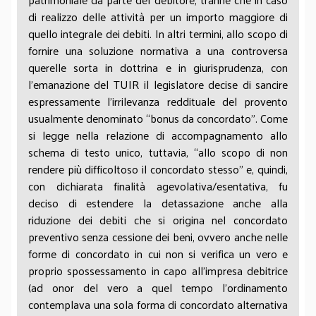
quelle derivanti da eventi che modificano –
di realizzo delle attività per un importo maggiore di
provocando una variazione in aumento del valore
quello integrale dei debiti. In altri termini, allo scopo di
del patrimonio dell’impresa – gli effetti reddituali di
fornire una soluzione normativa a una controversa
operazioni contabilizzate (o che avrebbero dovuto
querelle sorta in dottrina e in giurisprudenza, con
essere contabilizzate) in precedenti esercizi, e
l’emanazione del TUIR il legislatore decise di sancire
quindi imputate (o che avrebbero dovuto essere
espressamente l’irrilevanza reddituale del provento
imputate) al reddito in precedenti esercizi.
usualmente denominato “bonus da concordato”. Come
Su questo terreno merita considerare che
si legge nella relazione di accompagnamento allo
l’imposizione tributaria deve sempre e comunque
schema di testo unico, tuttavia, “allo scopo di non
rispondere al principio della capacità contributiva
rendere più difficoltoso il concordato stesso” e, quindi,
scolpito nell’art. 53 Costituzione. Pertanto, laddove
con dichiarata finalità agevolativa/esentativa, fu
non vi sia una effettiva manifestazione di ricchezza,
deciso di estendere la detassazione anche alla
ovvero laddove il Legislatore reputi meritevole di
riduzione dei debiti che si origina nel concordato
non tassazione (per motivi ordinamentali,
preventivo senza cessione dei beni, ovvero anche nelle
sistematici ecc., insomma in base alla propria
forme di concordato in cui non si verifica un vero e
discrezionalità e ragionevolezza) una fattispecie in
proprio spossessamento in capo all’impresa debitrice
astratto avente i requisiti strutturali del rispettivo
(ad onor del vero a quel tempo l’ordinamento
comparto impositivo – ed a tali fattispecie pare
contemplava una sola forma di concordato alternativa
fondatamente riconducibile il caso che qui occupa –