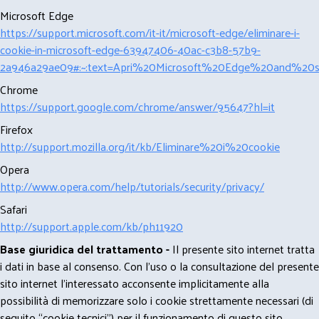
Microsoft Edge
https://support.microsoft.com/it-it/microsoft-edge/eliminare-i-
cookie-in-microsoft-edge-63947406-40ac-c3b8-57b9-
2a946a29ae09#:~:text=Apri%20Microsoft%20Edge%20and%20se
Chrome
https://support.google.com/chrome/answer/95647?hl=it
Firefox
http://support.mozilla.org/it/kb/Eliminare%20i%20cookie
Opera
http://www.opera.com/help/tutorials/security/privacy/
Safari
http://support.apple.com/kb/ph11920
Base giuridica del trattamento -
Il presente sito internet tratta
i dati in base al consenso. Con l'uso o la consultazione del presente
sito internet l’interessato acconsente implicitamente alla
possibilità di memorizzare solo i cookie strettamente necessari (di
seguito “cookie tecnici”) per il funzionamento di questo sito.