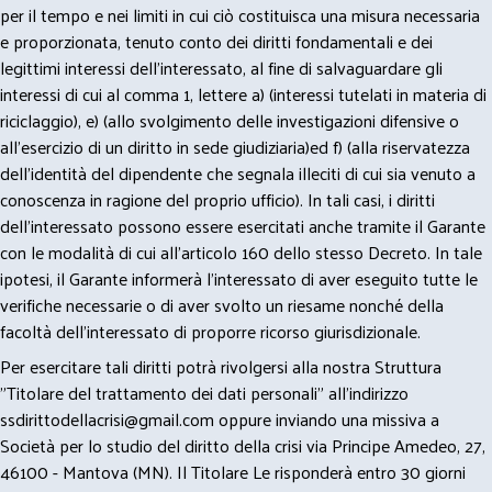
per il tempo e nei limiti in cui ciò costituisca una misura necessaria
e proporzionata, tenuto conto dei diritti fondamentali e dei
legittimi interessi dell’interessato, al fine di salvaguardare gli
interessi di cui al comma 1, lettere a) (interessi tutelati in materia di
riciclaggio), e) (allo svolgimento delle investigazioni difensive o
all’esercizio di un diritto in sede giudiziaria)ed f) (alla riservatezza
dell’identità del dipendente che segnala illeciti di cui sia venuto a
conoscenza in ragione del proprio ufficio). In tali casi, i diritti
dell’interessato possono essere esercitati anche tramite il Garante
con le modalità di cui all’articolo 160 dello stesso Decreto. In tale
ipotesi, il Garante informerà l’interessato di aver eseguito tutte le
verifiche necessarie o di aver svolto un riesame nonché della
facoltà dell’interessato di proporre ricorso giurisdizionale.
Per esercitare tali diritti potrà rivolgersi alla nostra Struttura
"Titolare del trattamento dei dati personali" all'indirizzo
ssdirittodellacrisi@gmail.com
oppure inviando una missiva a
Società per lo studio del diritto della crisi via Principe Amedeo, 27,
46100 - Mantova (MN). Il Titolare Le risponderà entro 30 giorni