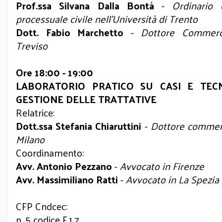
Prof.ssa Silvana Dalla Bontà
-
Ordinario 
processuale civile nell’Università di Trento
Dott. Fabio Marchetto
-
Dottore Commerci
Treviso
Ore 18:00 - 19:00
LABORATORIO PRATICO SU CASI E TECN
GESTIONE DELLE TRATTATIVE
Relatrice:
Dott.ssa Stefania Chiaruttini
-
Dottore commerc
Milano
Coordinamento:
Avv. Antonio Pezzano
-
Avvocato in Firenze
Avv. Massimiliano Ratti
-
Avvocato in La Spezia
CFP Cndcec:
n. 5 codice F.1.7