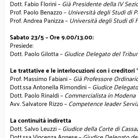
Dott. Fabio Florini –
Già Presidente della IV Sezi
Prof. Paolo Benazzo –
Università degli Studi di P
Prof. Andrea Panizza –
Università degli Studi di 
Sabato 23/5 – Ore 9.00/13.00:
Presiede:
Dott. Paolo Gilotta –
Giudice Delegato del Tribu
Le trattative e le interlocuzioni con i creditori “
Prof. Massimo Fabiani –
Già Professore Ordinari
Dott.ssa Antonella Rimondini –
Giudice Delegato
Dott. Paolo Rinaldi –
Commercialista in Modena
Avv. Salvatore Rizzo –
Competence leader Servizi
La continuità indiretta
Dott. Salvo Leuzzi –
Giudice della Corte di Cassa
Dott.ssa Vincenza Agnese –
Giudice Delegato del