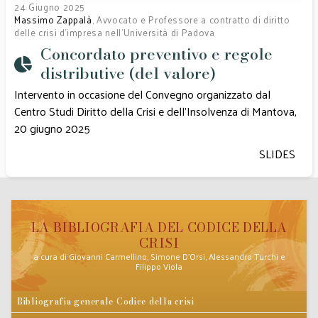
24 Giugno 2025
Massimo Zappalà
, Avvocato e Professore a contratto di diritto
delle crisi d'impresa nell'Università di Padova
Concordato preventivo e regole
distributive (del valore)
Intervento in occasione del Convegno organizzato dal
Centro Studi Diritto della Crisi e dell'Insolvenza di Mantova,
20 giugno 2025
SLIDES
LA BIBLIOGRAFIA DEL CODICE DELLA
CRISI
a cura di Giovanni Carmellino, Simone D’Orsi, Alessandro Turchi e
Filippo Viola
Bibliografia generale Codice della crisi