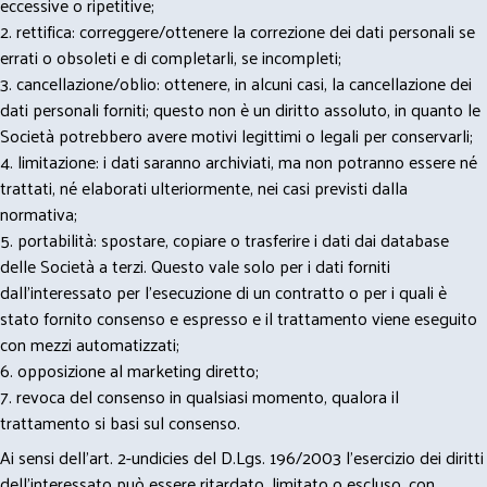
eccessive o ripetitive;
2. rettifica: correggere/ottenere la correzione dei dati personali se
errati o obsoleti e di completarli, se incompleti;
3. cancellazione/oblio: ottenere, in alcuni casi, la cancellazione dei
dati personali forniti; questo non è un diritto assoluto, in quanto le
Società potrebbero avere motivi legittimi o legali per conservarli;
4. limitazione: i dati saranno archiviati, ma non potranno essere né
trattati, né elaborati ulteriormente, nei casi previsti dalla
normativa;
5. portabilità: spostare, copiare o trasferire i dati dai database
delle Società a terzi. Questo vale solo per i dati forniti
dall’interessato per l’esecuzione di un contratto o per i quali è
stato fornito consenso e espresso e il trattamento viene eseguito
con mezzi automatizzati;
6. opposizione al marketing diretto;
7. revoca del consenso in qualsiasi momento, qualora il
trattamento si basi sul consenso.
Ai sensi dell’art. 2-undicies del D.Lgs. 196/2003 l’esercizio dei diritti
dell’interessato può essere ritardato, limitato o escluso, con