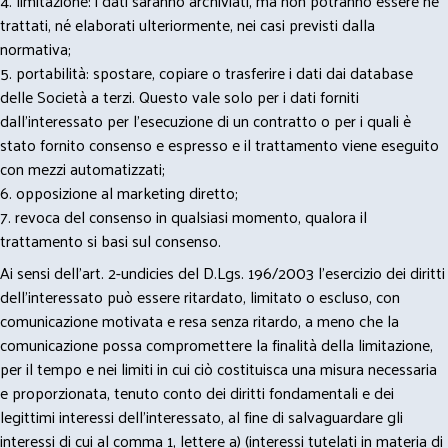
4. limitazione: i dati saranno archiviati, ma non potranno essere né
trattati, né elaborati ulteriormente, nei casi previsti dalla
normativa;
5. portabilità: spostare, copiare o trasferire i dati dai database
delle Società a terzi. Questo vale solo per i dati forniti
dall’interessato per l’esecuzione di un contratto o per i quali è
stato fornito consenso e espresso e il trattamento viene eseguito
con mezzi automatizzati;
6. opposizione al marketing diretto;
7. revoca del consenso in qualsiasi momento, qualora il
trattamento si basi sul consenso.
Ai sensi dell’art. 2-undicies del D.Lgs. 196/2003 l’esercizio dei diritti
dell’interessato può essere ritardato, limitato o escluso, con
comunicazione motivata e resa senza ritardo, a meno che la
comunicazione possa compromettere la finalità della limitazione,
per il tempo e nei limiti in cui ciò costituisca una misura necessaria
e proporzionata, tenuto conto dei diritti fondamentali e dei
legittimi interessi dell’interessato, al fine di salvaguardare gli
interessi di cui al comma 1, lettere a) (interessi tutelati in materia di