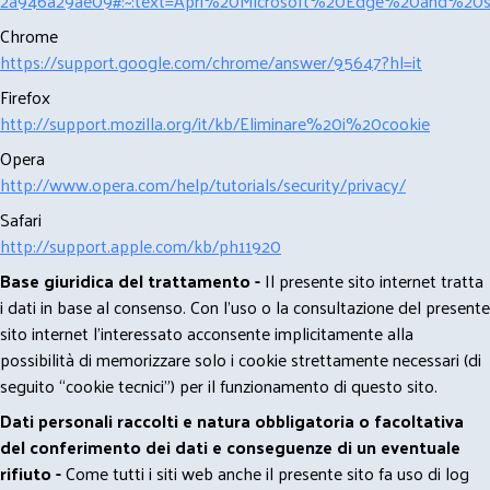
2a946a29ae09#:~:text=Apri%20Microsoft%20Edge%20and%20se
Chrome
https://support.google.com/chrome/answer/95647?hl=it
Firefox
http://support.mozilla.org/it/kb/Eliminare%20i%20cookie
Opera
http://www.opera.com/help/tutorials/security/privacy/
Safari
http://support.apple.com/kb/ph11920
Base giuridica del trattamento -
Il presente sito internet tratta
i dati in base al consenso. Con l'uso o la consultazione del presente
sito internet l’interessato acconsente implicitamente alla
possibilità di memorizzare solo i cookie strettamente necessari (di
seguito “cookie tecnici”) per il funzionamento di questo sito.
Dati personali raccolti e natura obbligatoria o facoltativa
del conferimento dei dati e conseguenze di un eventuale
rifiuto -
Come tutti i siti web anche il presente sito fa uso di log