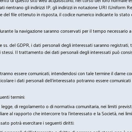
nto di questo sito web acquisiscono, nel corso del loro normale eserc
rientrano gli indirizzi IP, gli indirizzi in notazione URI (Uniform Resou
del file ottenuto in risposta, il codice numerico indicante lo stato de
 durante la navigazione saranno conservati per il tempo necessario a 
2 e ss. del GDPR, i dati personali degli interessati saranno registrati, 
 stessi. Il trattamento dei dati personali degli interessati può con
potranno essere comunicati, intendendosi con tale termine il darne c
icolare i dati personali dell’interessato potranno essere comunicati a
uenti termini:
 legge, di regolamento o di normativa comunitaria, nei limiti previst
iare al rapporto che intercorre tra l’interessato e la Società, nei lim
sato potrà esercitare i seguenti diritti: