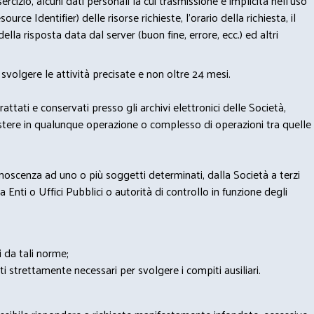
izio, alcuni dati personali la cui trasmissione è implicita nell'uso
rce Identifier) delle risorse richieste, l'orario della richiesta, il
lla risposta data dal server (buon fine, errore, ecc.) ed altri
svolgere le attività precisate e non oltre 24 mesi.
trattati e conservati presso gli archivi elettronici delle Società,
sistere in qualunque operazione o complesso di operazioni tra quelle
onoscenza ad uno o più soggetti determinati, dalla Società a terzi
 Enti o Uffici Pubblici o autorità di controllo in funzione degli
i da tali norme;
iti strettamente necessari per svolgere i compiti ausiliari.