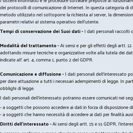
I sistemi informatici e le procedure software preposte al funzioname
dei protocolli di comunicazione di Internet. In questa categoria di dati 
metodo utilizzato nel sottoporre la richiesta al server, la dimensione 
parametri relativi al sistema operativo dell'utente.
Tempi di conservazione dei Suoi dati -
I dati personali raccolti
Modalità del trattamento -
Ai sensi e per gli effetti degli artt. 1
adottando misure tecniche e organizzative volte alla tutela dei dati
indicate all' art. 4, comma 1, punto 2 del GDPR.
Comunicazione e diffusione -
I dati personali dell’interessato 
per dare attuazione a tutti i necessari adempimenti di legge. In part
obblighi di legge.
I dati personali dell’interessato potranno essere comunicati nei seg
- a soggetti che possono accedere ai dati in forza di disposizione di
- a soggetti che hanno necessità di accedere ai dati per finalità ausil
Diritti dell’interessato -
Ai sensi degli artt. 15 e ss GDPR, l’interes