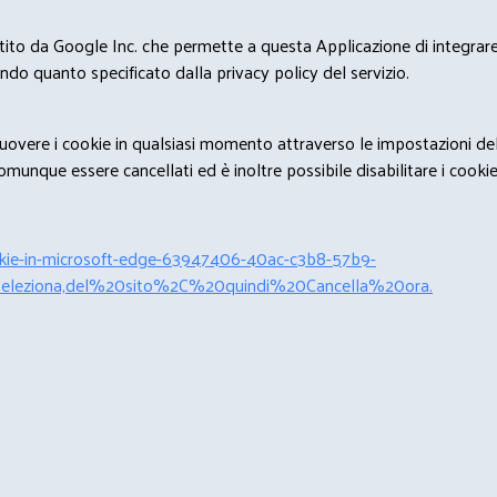
estito da Google Inc. che permette a questa Applicazione di integrare 
condo quanto specificato dalla privacy policy del servizio.
rimuovere i cookie in qualsiasi momento attraverso le impostazioni de
unque essere cancellati ed è inoltre possibile disabilitare i cookies 
cookie-in-microsoft-edge-63947406-40ac-c3b8-57b9-
leziona,del%20sito%2C%20quindi%20Cancella%20ora.