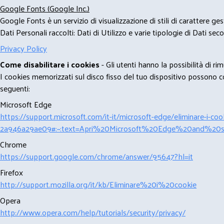
Google Fonts (Google Inc.)
Google Fonts è un servizio di visualizzazione di stili di carattere g
Dati Personali raccolti: Dati di Utilizzo e varie tipologie di Dati se
Privacy Policy
Come disabilitare i cookies
- Gli utenti hanno la possibilità di 
I cookies memorizzati sul disco fisso del tuo dispositivo possono com
seguenti:
Microsoft Edge
https://support.microsoft.com/it-it/microsoft-edge/eliminare-i-
2a946a29ae09#:~:text=Apri%20Microsoft%20Edge%20and%20se
Chrome
https://support.google.com/chrome/answer/95647?hl=it
Firefox
http://support.mozilla.org/it/kb/Eliminare%20i%20cookie
Opera
http://www.opera.com/help/tutorials/security/privacy/