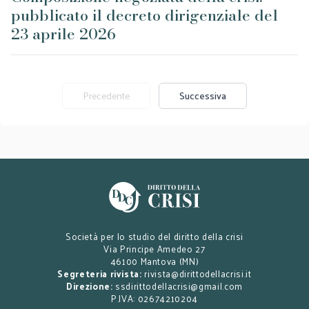
pubblicato il decreto dirigenziale del
23 aprile 2026
Precedente
Successiva
Società per lo studio del diritto della crisi
Via Principe Amedeo 27
46100 Mantova (MN)
Segreteria rivista:
rivista@dirittodellacrisi.it
Direzione:
ssdirittodellacrisi@gmail.com
P.IVA: 02674210204