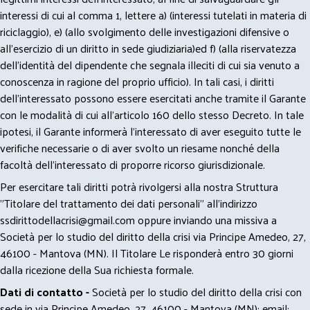
interessi di cui al comma 1, lettere a) (interessi tutelati in materia di
riciclaggio), e) (allo svolgimento delle investigazioni difensive o
all’esercizio di un diritto in sede giudiziaria)ed f) (alla riservatezza
dell’identità del dipendente che segnala illeciti di cui sia venuto a
conoscenza in ragione del proprio ufficio). In tali casi, i diritti
dell’interessato possono essere esercitati anche tramite il Garante
con le modalità di cui all’articolo 160 dello stesso Decreto. In tale
ipotesi, il Garante informerà l’interessato di aver eseguito tutte le
verifiche necessarie o di aver svolto un riesame nonché della
facoltà dell’interessato di proporre ricorso giurisdizionale.
Per esercitare tali diritti potrà rivolgersi alla nostra Struttura
"Titolare del trattamento dei dati personali" all'indirizzo
ssdirittodellacrisi@gmail.com
oppure inviando una missiva a
Società per lo studio del diritto della crisi via Principe Amedeo, 27,
46100 - Mantova (MN). Il Titolare Le risponderà entro 30 giorni
dalla ricezione della Sua richiesta formale.
Dati di contatto -
Società per lo studio del diritto della crisi con
sede in via Principe Amedeo, 27, 46100 - Mantova (MN); email: