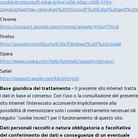
cookie-in-microsoft-edge-63947406-40ac-c3b8-57b9-
2a946a29ae09#:~:text=Apri%20Microsoft%20Edge%20and%20se
Chrome
https://support.google.com/chrome/answer/95647?hl=it
Firefox
http://support.mozilla.org/it/kb/Eliminare%20i%20cookie
Opera
http://www.opera.com/help/tutorials/security/privacy/
Safari
http://support.apple.com/kb/ph11920
Base giuridica del trattamento -
Il presente sito internet tratta
i dati in base al consenso. Con l'uso o la consultazione del presente
sito internet l’interessato acconsente implicitamente alla
possibilità di memorizzare solo i cookie strettamente necessari (di
seguito “cookie tecnici”) per il funzionamento di questo sito.
Dati personali raccolti e natura obbligatoria o facoltativa
del conferimento dei dati e conseguenze di un eventuale