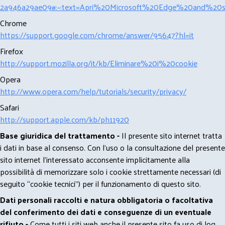
2a946a29ae09#:~:text=Apri%20Microsoft%20Edge%20and%20se
Chrome
https://support.google.com/chrome/answer/95647?hl=it
Firefox
http://support.mozilla.org/it/kb/Eliminare%20i%20cookie
Opera
http://www.opera.com/help/tutorials/security/privacy/
Safari
http://support.apple.com/kb/ph11920
Base giuridica del trattamento -
Il presente sito internet tratta
i dati in base al consenso. Con l'uso o la consultazione del presente
sito internet l’interessato acconsente implicitamente alla
possibilità di memorizzare solo i cookie strettamente necessari (di
seguito “cookie tecnici”) per il funzionamento di questo sito.
Dati personali raccolti e natura obbligatoria o facoltativa
del conferimento dei dati e conseguenze di un eventuale
rifiuto -
Come tutti i siti web anche il presente sito fa uso di log