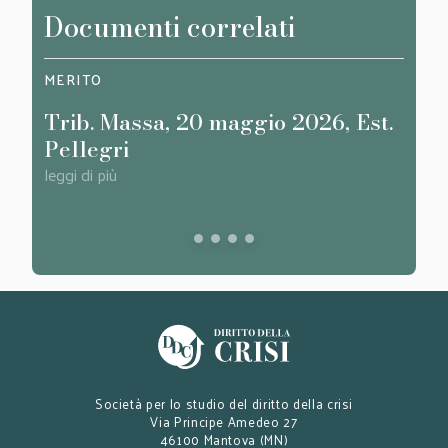
Documenti correlati
MERITO
FOCU
Trib. Massa, 20 maggio 2026, Est.
Ques
Pellegri
Mant
Dir
leggi di più
leggi d
Società per lo studio del diritto della crisi
Via Principe Amedeo 27
46100 Mantova (MN)