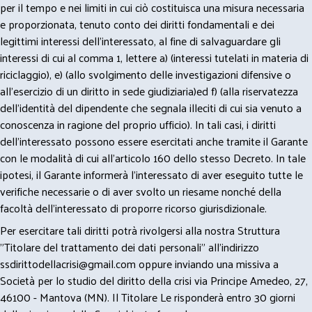
per il tempo e nei limiti in cui ciò costituisca una misura necessaria
e proporzionata, tenuto conto dei diritti fondamentali e dei
legittimi interessi dell’interessato, al fine di salvaguardare gli
interessi di cui al comma 1, lettere a) (interessi tutelati in materia di
riciclaggio), e) (allo svolgimento delle investigazioni difensive o
all’esercizio di un diritto in sede giudiziaria)ed f) (alla riservatezza
dell’identità del dipendente che segnala illeciti di cui sia venuto a
conoscenza in ragione del proprio ufficio). In tali casi, i diritti
dell’interessato possono essere esercitati anche tramite il Garante
con le modalità di cui all’articolo 160 dello stesso Decreto. In tale
ipotesi, il Garante informerà l’interessato di aver eseguito tutte le
verifiche necessarie o di aver svolto un riesame nonché della
facoltà dell’interessato di proporre ricorso giurisdizionale.
Per esercitare tali diritti potrà rivolgersi alla nostra Struttura
"Titolare del trattamento dei dati personali" all'indirizzo
ssdirittodellacrisi@gmail.com
oppure inviando una missiva a
Società per lo studio del diritto della crisi via Principe Amedeo, 27,
46100 - Mantova (MN). Il Titolare Le risponderà entro 30 giorni