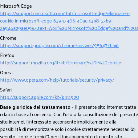
Microsoft Edge
https://support.microsoft.com/it-it/microsoft-edge/eliminare-i-
cookie-in-microsoft-edge-63947406-40ac-c3b8-57b9-
2a946a29ae09#:~:text=Apri%20Microsoft%20Edge%20and%20se
Chrome
https://support.google.com/chrome/answer/95647?hl=it
Firefox
http://support.mozilla.org/it/kb/Eliminare%20i%20cookie
Opera
http://www.opera.com/help/tutorials/security/privacy/
Safari
http://support.apple.com/kb/ph11920
Base giuridica del trattamento -
Il presente sito internet tratta
i dati in base al consenso. Con l'uso o la consultazione del presente
sito internet l’interessato acconsente implicitamente alla
possibilità di memorizzare solo i cookie strettamente necessari (di
seguito “cookie tecnici”) per il funzionamento di questo sito.