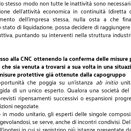
lo stesso modo non tutte le inattività sono necessaria
ne dell’attività economica in continuità (diretta 
mento dell’impresa stessa, nulla osta a che finan
stato di liquidazione, possa decidere di raggiungere
uttiva, puntando su interventi nella struttura industr
sso alla CNC ottenendo la conferma delle misure 
che sia venuta a trovarsi a sua volta in una situaz
e misure protettive già ottenute dalla capogruppo
portunità che poggia su un’istanza
ab initio
unit
’egida di un unico esperto. Qualora una società del
revisti ripensamenti successivi o espansioni progr
izioni negoziate.
 in modo unitario, gli esperti delle singole composi
evolandosi, se serve, anche di incontri condivisi. De
all’ipotesi in cui si registrino più istanze presentat