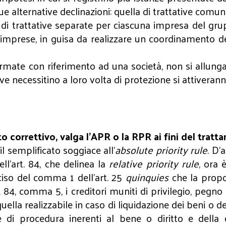
e alternative declinazioni: quella di trattative comun
a di trattative separate per ciascuna impresa del gru
e imprese, in guisa da realizzare un coordinamento de
mate con riferimento ad una società, non si allungano
 necessitino a loro volta di protezione si attiveranno 
 correttivo, valga l’APR o la RPR ai fini del tratt
il semplificato soggiace all’
absolute priority rule
. D’
l’art. 84, che delinea la
relative priority rule
, ora 
ciso del comma 1 dell’art. 25
quinquies
che la propo
rt. 84, comma 5, i creditori muniti di privilegio, peg
la realizzabile in caso di liquidazione dei beni o dei d
di procedura inerenti al bene o diritto e della q