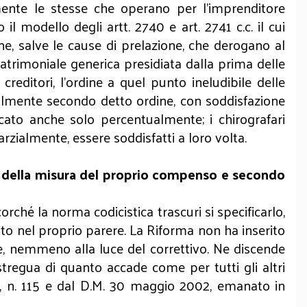
mente le stesse che operano per l'imprenditore
 il modello degli artt. 2740 e
art. 2741 c.c. il cui
une, salve le cause di prelazione, che derogano al
patrimoniale generica presidiata dalla prima delle
reditori, l’ordine a quel punto ineludibile delle
icalmente secondo detto ordine, con soddisfazione
icato anche solo percentualmente; i chirografari
rzialmente, essere soddisfatti a loro volta.
della misura del proprio compenso e secondo
ché la norma codicistica trascuri si specificarlo,
to nel proprio parere. La Riforma non ha inserito
ice, nemmeno alla luce del correttivo. Ne discende
tregua di quanto accade come per tutti gli altri
02, n. 115 e dal D.M. 30 maggio 2002, emanato in