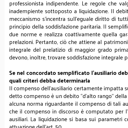
professionista indipendente. Le regole che va
inadempiente sottoposto a liquidazione. Il debit
meccanismo s’incentra sull’eguale diritto di tutt
principio della soddisfazione paritaria. Il sempl
due norme e realizza coattivamente quella garanz
prelazioni. Pertanto, ciò che attiene al patrimo
integrale del prelatizio di maggior grado prima
devono, inoltre, trovare soddisfazione integrale p
Se nel concordato semplificato l’ausiliario deb
quali criteri debba determinarla
Il compenso dell’ausiliario certamente impatta su
detto compenso è un debito “d’alto rango” della 
alcuna norma riguardante il compenso di tali ausi
che il compenso in discorso è computato per l’a
ausiliari. La liquidazione si basa sui parametr
attuazione dell’art. 50.