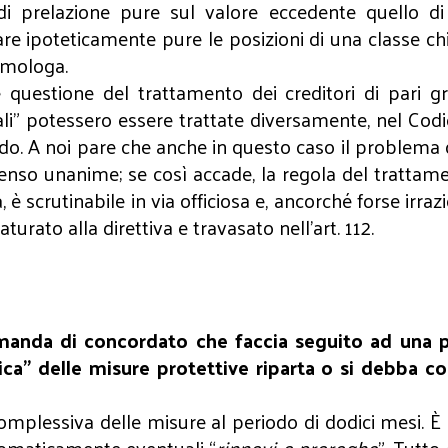
 di prelazione pure sul valore eccedente quello di
are ipoteticamente pure le posizioni di una classe c
’omologa.
e questione del trattamento dei creditori di pari g
guali” potessero essere trattate diversamente, nel Cod
odo. A noi pare che anche in questo caso il problem
nso unanime; se così accade, la regola del trattame
 è scrutinabile in via officiosa e, ancorché forse ir
turato alla direttiva e travasato nell’art. 112.
omanda di concordato che faccia seguito ad un
ca” delle misure protettive riparta o si debba co
complessiva delle misure al periodo di dodici mesi. È