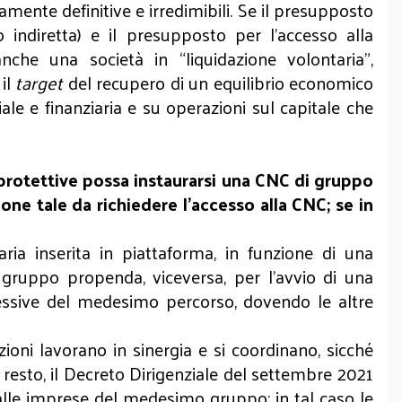
mente definitive e irredimibili. Se il presupposto
o indiretta) e il presupposto per l’accesso alla
che una società in “liquidazione volontaria”,
 il
target
del recupero di un equilibrio economico
iale e finanziaria e su operazioni sul capitale che
protettive possa instaurarsi una CNC di gruppo
ione tale da richiedere l’accesso alla CNC; se in
aria inserita in piattaforma, in funzione di una
 gruppo propenda, viceversa, per l’avvio di una
essive del medesimo percorso, dovendo le altre
zioni lavorano in sinergia e si coordinano, sicché
l resto, il Decreto Dirigenziale del settembre 2021
e dalle imprese del medesimo gruppo; in tal caso le