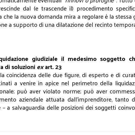
tomaticamente eventuali “
rinnovi o proroghe
”. Tutto
rescinde dal (e trascende il) procedimento specif
olvenza che la nuova domanda mira a regolare è la ste
one a supporto di una dilatazione del recinto temporal
iquidazione giudiziale il medesimo soggetto ch
a di soluzioni
ex
art. 23
la coincidenza delle due figure, di esperto e di cur
tinati a venire in apice nel perimetro della liquidaz
onale; può aver violato norme; può aver commesso fa
mento aziendale attuata dall’imprenditore, tanto 
 – a salvaguardia delle posizioni dei soggetti coinvol