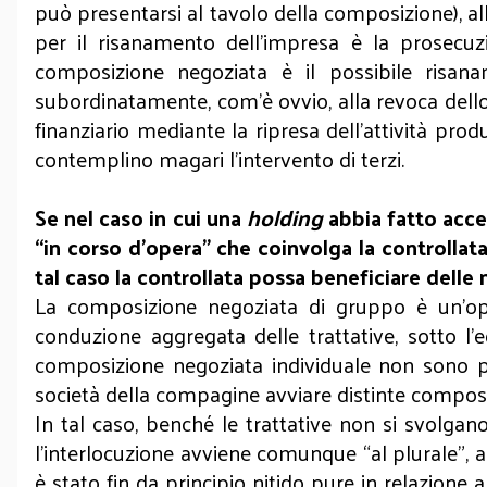
può presentarsi al tavolo della composizione), al
per il risanamento dell’impresa è la prosecuzio
composizione negoziata è il possibile risana
subordinatamente, com’è ovvio, alla revoca dello 
finanziario mediante la ripresa dell’attività prod
contemplino magari l’intervento di terzi.
Se nel caso in cui una
holding
abbia fatto acce
“in corso d’opera” che coinvolga la controllata 
tal caso la controllata possa beneficiare dell
La composizione negoziata di gruppo è un’op
conduzione aggregata delle trattative, sotto l
composizione negoziata individuale non sono p
società della compagine avviare distinte compos
In tal caso, benché le trattative non si svolgano
l’interlocuzione avviene comunque “al plurale”, ag
è stato fin da principio nitido pure in relazione 