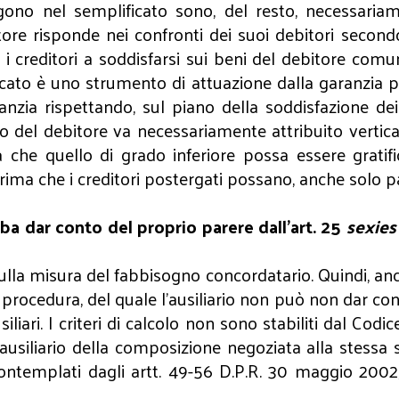
lgono nel semplificato sono, del resto, necessaria
ore risponde nei confronti dei suoi debitori secondo
i i creditori a soddisfarsi sui beni del debitore com
ificato è uno strumento di attuazione dalla garanzia 
ia rispettando, sul piano della soddisfazione dei c
nio del debitore va necessariamente attribuito vert
 che quello di grado inferiore possa essere gratif
rima che i creditori postergati possano, anche solo pa
ba dar conto del proprio parere dall’art. 25
sexies
lla misura del fabbisogno concordatario. Quindi, ancor
procedura, del quale l’ausiliario non può non dar con
liari. I criteri di calcolo non sono stabiliti dal Cod
usiliario della composizione negoziata alla stessa s
i contemplati dagli artt. 49-56 D.P.R. 30 maggio 20