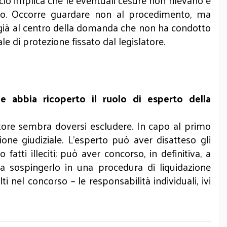
 ciò implica che le eventuali cesure non rilevano e
ico. Occorre guardare non al procedimento, ma
ssa già al centro della domanda che non ha condotto
e di protezione fissato dal legislatore.
e abbia ricoperto il ruolo di esperto della
atore sembra doversi escludere. In capo al primo
ione giudiziale. L’esperto può aver disatteso gli
tti illeciti; può aver concorso, in definitiva, a
da sospingerlo in una procedura di liquidazione
ti nel concorso – le responsabilità individuali, ivi