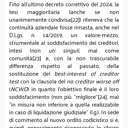
Fino all’ultimo decreto correttivo del 2024, la
tesi maggioritaria (anche se non
unanimemente condivisa[22]) riteneva che la
continuità aziendale fosse rimasta, anche nel
D.Lgs. n. 14/2019, un valore-mezzo,
strumentale al soddisfacimento dei creditori,
intesi (non
uti singuli
, ma) come
comunità[23] e, con la non trascurabile
differenza rispetto al passato, della
sostituzione del
best-interest of creditor
test
con la clausola del
no creditor worse off
(
NCWO
) in quanto l’obiettivo finale è il loro
soddisfacimento (non più “migliore”[24], ma)
“in misura non inferiore a quella realizzabile
in caso di liquidazione giudiziale” (l.g.). In sede
di commento al nuovo ordito codicistico si è,
quindi, generalmente riconosciuto lo sforzo