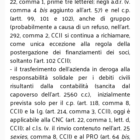
22, comma 1, prime tre lettere); negli a.d.r. (v.
comma 4
bis
aggiunto all’art. 57) e nel c.p.
(artt. 99, 101 e 102), anche di gruppo
(probabilmente a causa di un refuso, nell’art.
292, comma 2, CCII si continua a richiamare,
come unica eccezione alla regola della
postergazione dei finanziamenti dei soci,
soltanto l’art. 102 CCII);
- il trasferimento dell’azienda in deroga alla
responsabilità solidale per i debiti civili
risultanti dalla contabilità (sancita dal
capoverso dell’art. 2560 c.c.), inizialmente
prevista solo per il c.p. (art. 118, comma 8,
CCII) e la l.g. (art. 214, comma 3, CCII), oggi è
applicabile alla CNC (art. 22, comma 1, lett. d,
CCII); al c.l.s. (v. il rinvio contenuto nell’art. 25
sexies
, comma 8, CCII) e al PRO (art. 64
bis
,