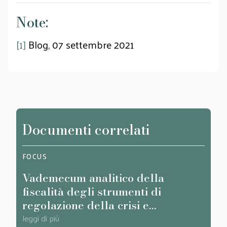
Note:
[1]
Blog, 07 settembre 2021
Documenti correlati
FOCUS
FOCU
Vademecum analitico della
Stag
fiscalità degli strumenti di
Codi
regolazione della crisi e
fatti
dell'insolvenza del CCII
leggi di più
leggi d