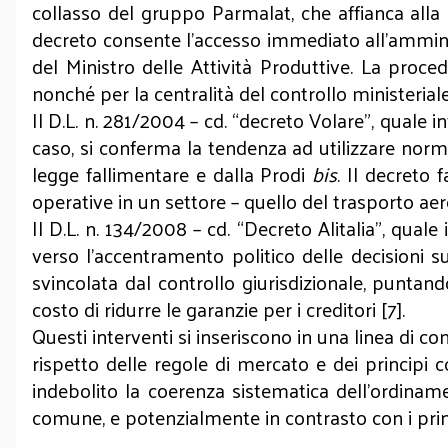
collasso del gruppo Parmalat, che affianca alla
decreto consente l’accesso immediato all’amminis
del Ministro delle Attività Produttive. La proced
nonché per la centralità del controllo ministeriale,
Il D.L. n. 281/2004 – cd. “decreto Volare”, quale 
caso, si conferma la tendenza ad utilizzare norma
legge fallimentare e dalla Prodi
bis
. Il decreto 
operative in un settore – quello del trasporto aer
Il D.L. n. 134/2008 – cd. “Decreto Alitalia”, qual
verso l’accentramento politico delle decisioni s
svincolata dal controllo giurisdizionale, puntan
costo di ridurre le garanzie per i creditori [7].
Questi interventi si inseriscono in una linea di co
rispetto delle regole di mercato e dei principi co
indebolito la coerenza sistematica dell’ordiname
comune, e potenzialmente in contrasto con i prin