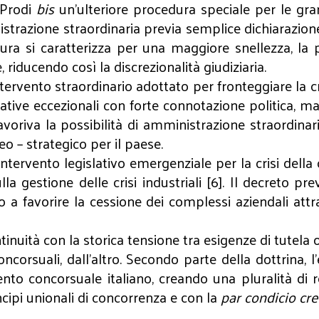
 Prodi
bis
un'ulteriore procedura speciale per le gran
trazione straordinaria previa semplice dichiarazione 
ura si caratterizza per una maggiore snellezza, la po
 riducendo così la discrezionalità giudiziaria.
intervento straordinario adottato per fronteggiare la
tive eccezionali con forte connotazione politica, mar
favoriva la possibilità di amministrazione straordinar
eo – strategico per il paese.
e intervento legislativo emergenziale per la crisi del
ulla gestione delle crisi industriali [6]. Il decreto
do a favorire la cessione dei complessi aziendali att
ntinuità con la storica tensione tra esigenze di tutela
ncorsuali, dall’altro. Secondo parte della dottrina, l
nto concorsuale italiano, creando una pluralità di 
cipi unionali di concorrenza e con la
par condicio cr