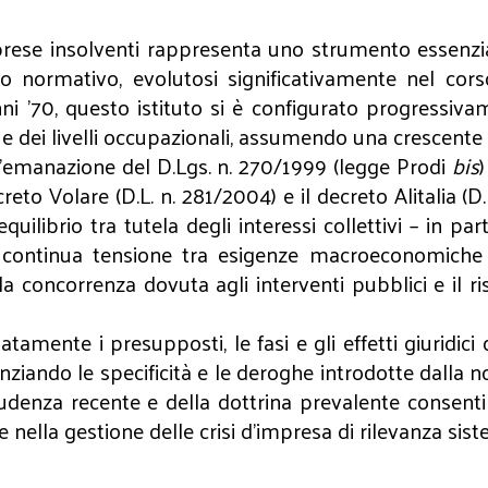
rese insolventi rappresenta uno strumento essenzial
o normativo, evolutosi significativamente nel cors
i anni '70, questo istituto si è configurato progres
e e dei livelli occupazionali, assumendo una crescente
all'emanazione del D.Lgs. n. 270/1999 (legge Prodi
bis
creto Volare (D.L. n. 281/2004) e il decreto Alitalia (D
quilibrio tra tutela degli interessi collettivi – in par
 continua tensione tra esigenze macroeconomiche e
lla concorrenza dovuta agli interventi pubblici e il r
atamente i presupposti, le fasi e gli effetti giuridic
enziando le specificità e le deroghe introdotte dalla 
sprudenza recente e della dottrina prevalente consenti
 nella gestione delle crisi d'impresa di rilevanza sist