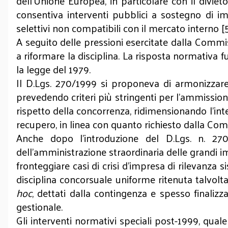
dell’Unione Europea, in particolare con il divieto
consentiva interventi pubblici a sostegno di imp
selettivi non compatibili con il mercato interno [
A seguito delle pressioni esercitate dalla Commiss
a riformare la disciplina. La risposta normativa 
la legge del 1979.
Il D.Lgs. 270/1999 si proponeva di armonizzare 
prevedendo criteri più stringenti per l’ammissio
rispetto della concorrenza, ridimensionando l’int
recupero, in linea con quanto richiesto dalla Co
Anche dopo l’introduzione del D.Lgs. n. 27
dell’amministrazione straordinaria delle grandi imp
fronteggiare casi di crisi d’impresa di rilevanza 
disciplina concorsuale uniforme ritenuta talvolt
hoc
, dettati dalla contingenza e spesso finalizz
gestionale.
Gli interventi normativi speciali post-1999, quale