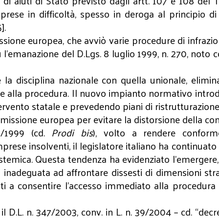
 di aiuti di Stato previsto dagli artt. 107 e 108 del 
rese in difficoltà, spesso in deroga al principio di
5].
ione europea, che avviò varie procedure di infrazione n
fu l’emanazione del D.Lgs. 8 luglio 1999, n. 270, noto
la disciplina nazionale con quella unionale, elimin
ne alla procedura. Il nuovo impianto normativo intr
ervento statale e prevedendo piani di ristrutturazio
mmissione europea per evitare la distorsione della co
0/1999 (cd.
Prodi bis
), volto a rendere conforme
rese insolventi, il legislatore italiano ha continuato 
sistemica. Questa tendenza ha evidenziato l’emergere,
a inadeguata ad affrontare dissesti di dimensioni st
ati a consentire l’accesso immediato alla procedura e 
 il D.L. n. 347/2003, conv. in L. n. 39/2004 – cd. “de