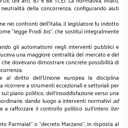
TFUE (
ex
artt. 87 e 88 TCE). La normativa, infatti,
 neutralità della concorrenza, configurando aiuti
ei confronti dell’Italia, il legislatore fu indotto
 come “legge Prodi
bis
”, che sostituì integralmente
ando gli automatismi negli interventi pubblici e
oduceva una maggiore centralità del mercato e del
ne che dovevano dimostrare concrete possibilità di
ncorrenza.
 al diritto dell’Unione europea la disciplina
a ricorrere a strumenti eccezionali e settoriali per
 sul piano politico, dell’insoddisfazione verso una
raordinarie, dando luogo a interventi normativi
ad
a rafforzare il controllo politico sull’intero
iter
creto Parmalat” o “decreto Marzano”, in risposta al