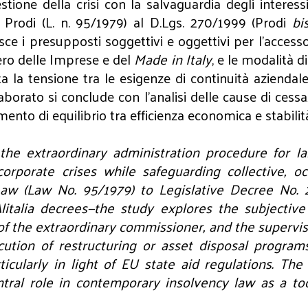
tione della crisi con la salvaguardia degli interessi
e Prodi (L. n. 95/1979) al D.Lgs. 270/1999 (Prodi
bi
ce i presupposti soggettivi e oggettivi per l’accesso 
tero delle Imprese e del
Made in Italy
, e le modalità 
 la tensione tra le esigenze di continuità aziendale
laborato si conclude con l’analisi delle cause di cess
mento di equilibrio tra efficienza economica e stabilità
he extraordinary administration procedure for lar
orate crises while safeguarding collective, occup
 Law (Law No. 95/1979) to Legislative Decree No. 2
italia decrees—the study explores the subjective 
of the extraordinary commissioner, and the supervis
cution of restructuring or asset disposal program
ticularly in light of EU state aid regulations. T
tral role in contemporary insolvency law as a too