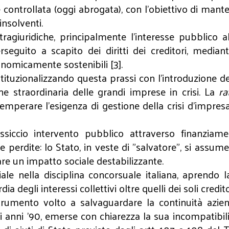
ontrollata (oggi abrogata), con l’obiettivo di mante
insolventi.
ragiuridiche, principalmente l’interesse pubblico al
rseguito a scapito dei diritti dei creditori, median
nomicamente sostenibili [3].
ituzionalizzando questa prassi con l’introduzione dell
e straordinaria delle grandi imprese in crisi. La
ra
perare l’esigenza di gestione della crisi d’impresa 
io intervento pubblico attraverso finanziamenti 
lle perdite: lo Stato, in veste di "salvatore", si assum
are un impatto sociale destabilizzante.
e nella disciplina concorsuale italiana, aprendo la 
 degli interessi collettivi oltre quelli dei soli credito
rumento volto a salvaguardare la continuità aziend
 anni ’90, emerse con chiarezza la sua incompatibilit