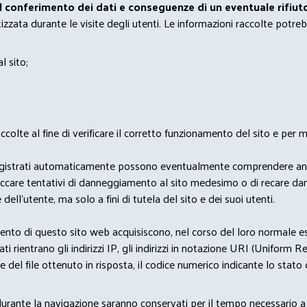
el conferimento dei dati e conseguenze di un eventuale rifiuto
zata durante le visite degli utenti. Le informazioni raccolte potreb
l sito;
lte al fine di verificare il corretto funzionamento del sito e per mo
i dati registrati automaticamente possono eventualmente comprendere a
bloccare tentativi di danneggiamento al sito medesimo o di recare da
 dell'utente, ma solo a fini di tutela del sito e dei suoi utenti.
nto di questo sito web acquisiscono, nel corso del loro normale eserc
rientrano gli indirizzi IP, gli indirizzi in notazione URI (Uniform Resou
del file ottenuto in risposta, il codice numerico indicante lo stato de
 durante la navigazione saranno conservati per il tempo necessario a 