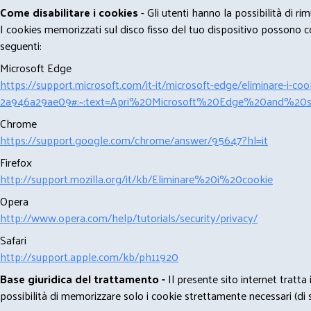
Come disabilitare i cookies
- Gli utenti hanno la possibilità di 
I cookies memorizzati sul disco fisso del tuo dispositivo possono com
seguenti:
Microsoft Edge
https://support.microsoft.com/it-it/microsoft-edge/eliminare-i-
2a946a29ae09#:~:text=Apri%20Microsoft%20Edge%20and%20se
Chrome
https://support.google.com/chrome/answer/95647?hl=it
Firefox
http://support.mozilla.org/it/kb/Eliminare%20i%20cookie
Opera
http://www.opera.com/help/tutorials/security/privacy/
Safari
http://support.apple.com/kb/ph11920
Base giuridica del trattamento -
Il presente sito internet tratta
possibilità di memorizzare solo i cookie strettamente necessari (di s