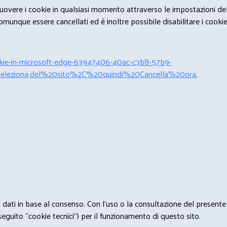
rimuovere i cookie in qualsiasi momento attraverso le impostazioni de
unque essere cancellati ed è inoltre possibile disabilitare i cookies 
cookie-in-microsoft-edge-63947406-40ac-c3b8-57b9-
leziona,del%20sito%2C%20quindi%20Cancella%20ora.
 i dati in base al consenso. Con l'uso o la consultazione del presente
eguito “cookie tecnici”) per il funzionamento di questo sito.