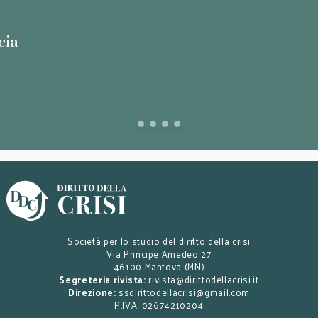
cia
Società per lo studio del diritto della crisi
Via Principe Amedeo 27
46100 Mantova (MN)
Segreteria rivista:
rivista@dirittodellacrisi.it
Direzione:
ssdirittodellacrisi@gmail.com
P.IVA: 02674210204